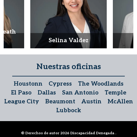
Heath
d
Selina Valdez
D
Nuestras oficinas
Houstonn
Cypress
The Woodlands
El Paso
Dallas
San Antonio
Temple
League City
Beaumont
Austin
McAllen
Lubbock
© Derechos de autor 2026
Discapacidad Denegada
.