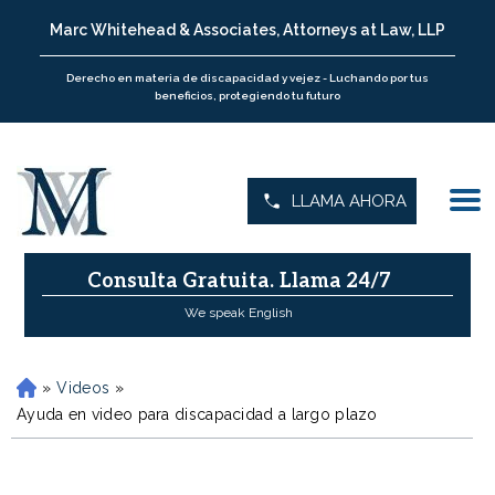
Marc Whitehead & Associates, Attorneys at Law, LLP
Derecho en materia de discapacidad y vejez - Luchando por tus
beneficios, protegiendo tu futuro
LLAMA AHORA
Consulta Gratuita.
Llama 24/7
We speak English
»
Videos
»
H
o
Ayuda en video para discapacidad a largo plazo
m
e