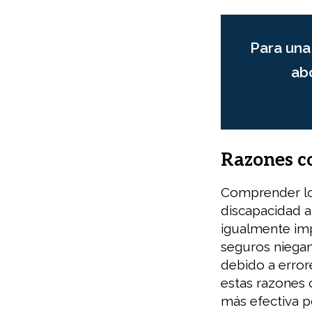
Para una 
ab
Razones c
Comprender lo
discapacidad a 
igualmente im
seguros niegan
debido a error
estas razones
más efectiva p