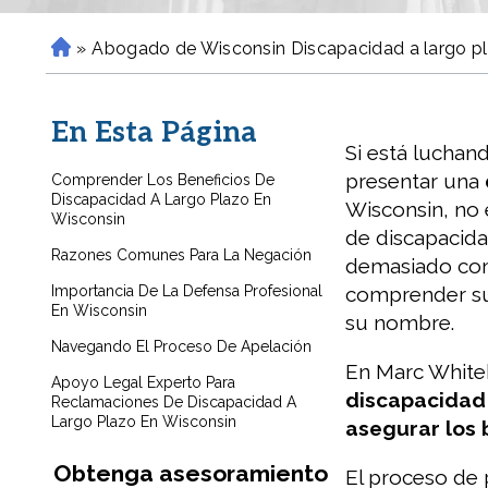
»
Abogado de Wisconsin Discapacidad a largo p
H
o
m
En Esta Página
e
Si está luchan
presentar una
Comprender Los Beneficios De
Discapacidad A Largo Plazo En
Wisconsin, no 
Wisconsin
de discapacid
Razones Comunes Para La Negación
demasiado com
Importancia De La Defensa Profesional
comprender sus
En Wisconsin
su nombre.
Navegando El Proceso De Apelación
En Marc White
Apoyo Legal Experto Para
discapacidad 
Reclamaciones De Discapacidad A
Largo Plazo En Wisconsin
asegurar los 
Obtenga asesoramiento
El proceso de 