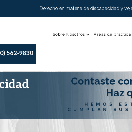
Derecho en materia de discapacidad y veje
Sobre Nosotros
Áreas de práctica
00) 562-9830
Contaste co
cidad
Haz q
HEMOS ES
CUMPLAN SUS