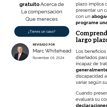
gratuito
Acerca de
plazo implica 
presentar un c
La compensación
con un
abogad
Que mereces
programe una
¿Tienes un caso?
Comprender
largo pla
REVISADO POR
Marc Whitehead
Los beneficios
diseñados para
November 05, 2024
incapaz de tra
generalmente
discapacidad a 
variar según s
Cuando presen
evaluará su co
declaracione