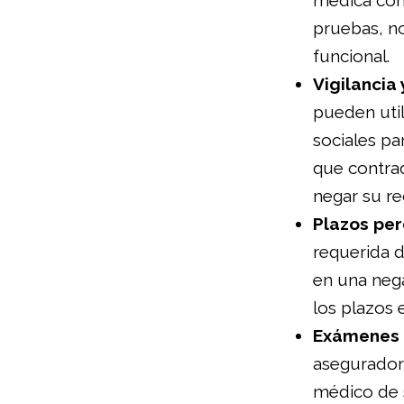
médica comp
pruebas, n
funcional.
Vigilancia
pueden utili
sociales pa
que contrad
negar su r
Plazos pe
requerida d
en una nega
los plazos 
Exámenes 
asegurador
médico de s