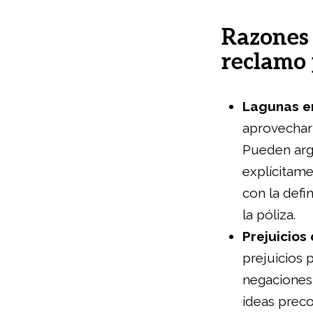
Razones 
reclamo 
Lagunas en
aprovechar 
Pueden arg
explícitam
con la defi
la póliza.
Prejuicios
prejuicios
negaciones
ideas preco