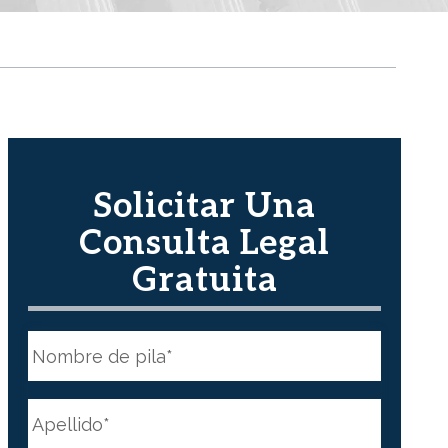
Solicitar Una
Consulta Legal
Gratuita
N
o
m
b
First
r
N
e
a
*
m