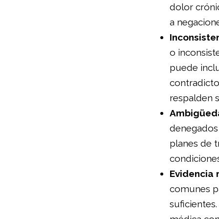
dolor cróni
a negacione
Inconsiste
o inconsis
puede inclu
contradicto
respalden s
Ambigüed
denegados 
planes de 
condiciones
Evidencia 
comunes pa
suficiente