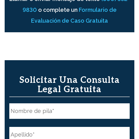
9830
o complete un
Formulario de
Evaluación de Caso Gratuita
Solicitar Una Consulta
Legal Gratuita
N
o
m
b
First
r
e
N
*
a
m