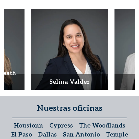
Heath
d
Selina Valdez
D
Nuestras oficinas
Houstonn
Cypress
The Woodlands
El Paso
Dallas
San Antonio
Temple