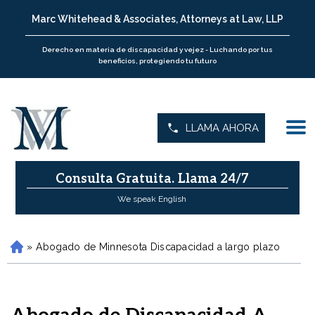
Marc Whitehead & Associates, Attorneys at Law, LLP
Derecho en materia de discapacidad y vejez - Luchando por tus
beneficios, protegiendo tu futuro
LLAMA AHORA
Consulta Gratuita.
Llama 24/7
We speak English
»
Abogado de Minnesota Discapacidad a largo plazo
H
o
m
e