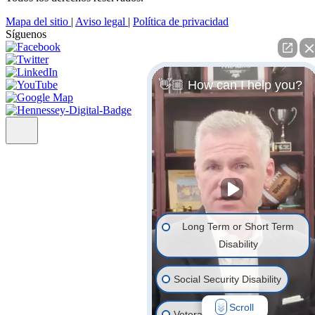
Mapa del sitio
|
Aviso legal
|
Política de privacidad
Síguenos
👋🏼 How can I help you?
Long Term or Short Term
Disability
Social Security Disability
Scroll
Veterans' Disability