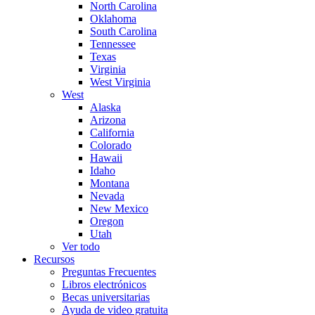
North Carolina
Oklahoma
South Carolina
Tennessee
Texas
Virginia
West Virginia
West
Alaska
Arizona
California
Colorado
Hawaii
Idaho
Montana
Nevada
New Mexico
Oregon
Utah
Ver todo
Recursos
Preguntas Frecuentes
Libros electrónicos
Becas universitarias
Ayuda de video gratuita