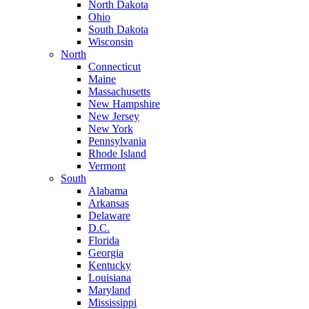
North Dakota
Ohio
South Dakota
Wisconsin
North
Connecticut
Maine
Massachusetts
New Hampshire
New Jersey
New York
Pennsylvania
Rhode Island
Vermont
South
Alabama
Arkansas
Delaware
D.C.
Florida
Georgia
Kentucky
Louisiana
Maryland
Mississippi