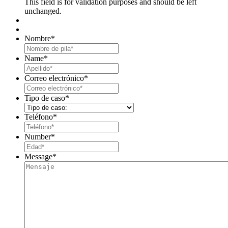
This field is for validation purposes and should be left
unchanged.
Nombre
*
First
Name
*
Last
Correo electrónico
*
Tipo de caso
*
Teléfono
*
Number
*
Message
*