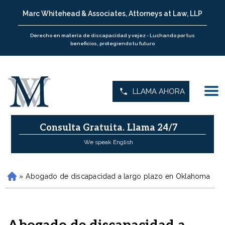
Marc Whitehead & Associates, Attorneys at Law, LLP
Derecho en materia de discapacidad y vejez - Luchando por tus
beneficios, protegiendo tu futuro
LLAMA AHORA
Consulta Gratuita.
Llama 24/7
We speak English
»
Abogado de discapacidad a largo plazo en Oklahoma
H
o
m
e