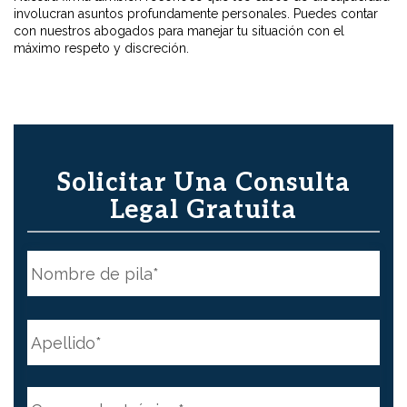
involucran asuntos profundamente personales. Puedes contar
con nuestros abogados para manejar tu situación con el
máximo respeto y discreción.
Solicitar Una Consulta
Legal Gratuita
N
o
m
b
First
r
e
N
*
a
m
e
Last
*
C