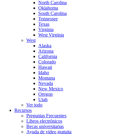
North Carolina
Oklahoma
South Carolina
Tennessee
Texas
Virginia
West Virginia
West
Alaska
Arizona
California
Colorado
Hawaii
Idaho
Montana
Nevada
New Mexico
Oregon
Utah
Ver todo
Recursos
Preguntas Frecuentes
Libros electrónicos
Becas universitarias
Ayuda de video gratuita