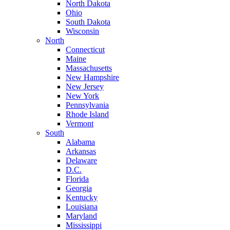
North Dakota
Ohio
South Dakota
Wisconsin
North
Connecticut
Maine
Massachusetts
New Hampshire
New Jersey
New York
Pennsylvania
Rhode Island
Vermont
South
Alabama
Arkansas
Delaware
D.C.
Florida
Georgia
Kentucky
Louisiana
Maryland
Mississippi