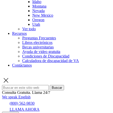
Idaho
Montana
Nevada
New Mexico
Oregon
Utah
Ver todo
Recursos
Preguntas Frecuentes
Libros electrónicos
Becas universitarias
Ayuda de video gratuita
Condiciones de Discapacidad
Calculadora de discapacidad de VA
Contáctanos
Buscar
Consulta Gratuita.
Llama 24/7
We speak English
(800) 562-9830
LLAMA AHORA