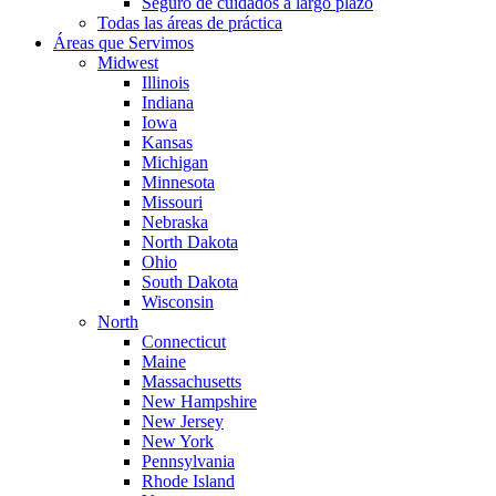
Seguro de cuidados a largo plazo
Todas las áreas de práctica
Áreas que Servimos
Midwest
Illinois
Indiana
Iowa
Kansas
Michigan
Minnesota
Missouri
Nebraska
North Dakota
Ohio
South Dakota
Wisconsin
North
Connecticut
Maine
Massachusetts
New Hampshire
New Jersey
New York
Pennsylvania
Rhode Island