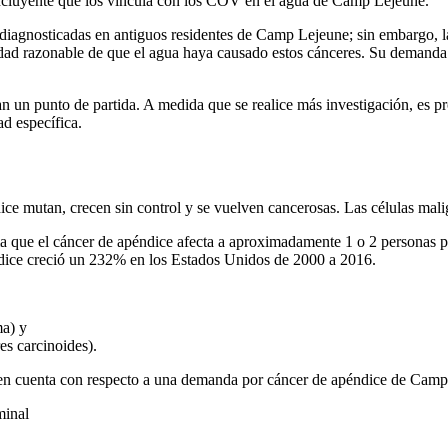
ncluyente que los vincula con los COV en el agua de Camp Lejeune.
iagnosticadas en antiguos residentes de Camp Lejeune; sin embargo, la
lidad razonable de que el agua haya causado estos cánceres. Su deman
un punto de partida. A medida que se realice más investigación, es p
d específica.
ndice mutan, crecen sin control y se vuelven cancerosas. Las células m
rma que el cáncer de apéndice afecta a aproximadamente 1 o 2 personas
dice creció un 232% en los Estados Unidos de 2000 a 2016.
a) y
s carcinoides).
r en cuenta con respecto a una demanda por cáncer de apéndice de Camp
minal