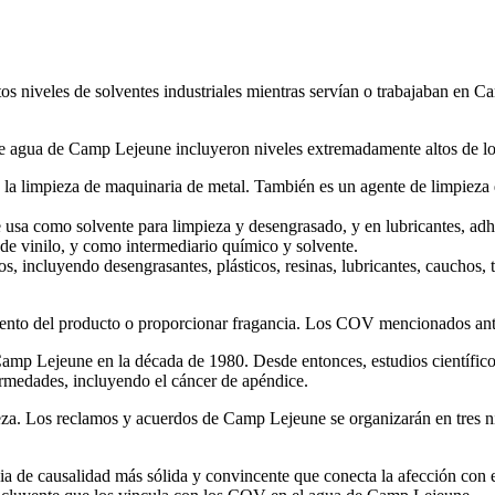
os niveles de solventes industriales mientras servían o trabajaban en C
e agua de Camp Lejeune incluyeron niveles extremadamente altos de lo
y la limpieza de maquinaria de metal. También es un agente de limpieza
 usa como solvente para limpieza y desengrasado, y en lubricantes, adhe
 de vinilo, y como intermediario químico y solvente.
, incluyendo desengrasantes, plásticos, resinas, lubricantes, cauchos, t
iento del producto o proporcionar fragancia. Los COV mencionados ant
amp Lejeune en la década de 1980. Desde entonces, estudios científicos
fermedades, incluyendo el cáncer de apéndice.
eza. Los reclamos y acuerdos de Camp Lejeune se organizarán en tres ni
ia de causalidad más sólida y convincente que conecta la afección con 