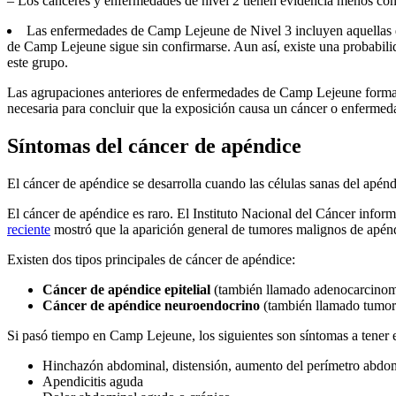
– Los cánceres y enfermedades de nivel 2 tienen evidencia menos co
Las enfermedades de Camp Lejeune de Nivel 3 incluyen aquellas d
de Camp Lejeune sigue sin confirmarse. Aun así, existe una probabi
este grupo.
Las agrupaciones anteriores de enfermedades de Camp Lejeune forman 
necesaria para concluir que la exposición causa un cáncer o enfermeda
Síntomas del cáncer de apéndice
El cáncer de apéndice se desarrolla cuando las células sanas del apé
El cáncer de apéndice es raro. El Instituto Nacional del Cáncer info
reciente
mostró que la aparición general de tumores malignos de apén
Existen dos tipos principales de cáncer de apéndice:
Cáncer de apéndice epitelial
(también llamado adenocarcinom
Cáncer de apéndice neuroendocrino
(también llamado tumore
Si pasó tiempo en Camp Lejeune, los siguientes son síntomas a tene
Hinchazón abdominal, distensión, aumento del perímetro abdo
Apendicitis aguda