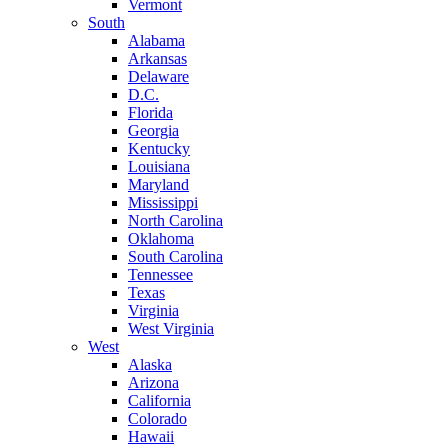
Vermont
South
Alabama
Arkansas
Delaware
D.C.
Florida
Georgia
Kentucky
Louisiana
Maryland
Mississippi
North Carolina
Oklahoma
South Carolina
Tennessee
Texas
Virginia
West Virginia
West
Alaska
Arizona
California
Colorado
Hawaii