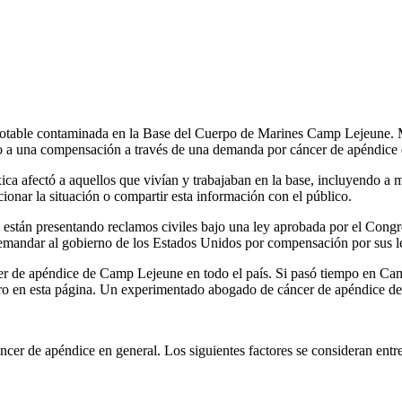
 potable contaminada en la Base del Cuerpo de Marines Camp Lejeune. 
echo a una compensación a través de una demanda por cáncer de apéndic
a afectó a aquellos que vivían y trabajaban en la base, incluyendo a ma
cionar la situación o compartir esta información con el público.
 están presentando reclamos civiles bajo una ley aprobada por el Con
demandar al gobierno de los Estados Unidos por compensación por sus l
de apéndice de Camp Lejeune en todo el país. Si pasó tiempo en Camp 
uro en esta página. Un experimentado abogado de cáncer de apéndice d
cer de apéndice en general. Los siguientes factores se consideran entre