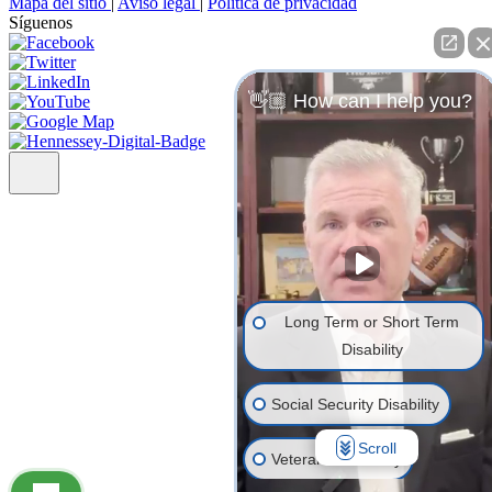
Mapa del sitio
|
Aviso legal
|
Política de privacidad
Síguenos
👋🏼 How can I help you?
Long Term or Short Term
Disability
Social Security Disability
Scroll
Veterans' Disability