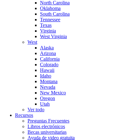
North Carolina
Oklahoma
South Carolina
Tennessee
Texas
Virginia
West Virginia
West
Alaska
Arizona
California
Colorado
Hawaii
Idaho
Montana
Nevada
New Mexico
Oregon
Utah
Ver todo
Recursos
Preguntas Frecuentes
Libros electrónicos
Becas universitarias
Ayuda de video gratuita