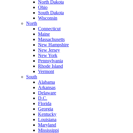
North Dakota
Ohio
South Dakota
Wisconsin
North
Connecticut
Maine
Massachusetts
New Hampshire
New Jersey
New York
Pennsylvania
Rhode Island
Vermont
South
Alabama
Arkansas
Delaware
D.C.
Florida
Georgia
Kentucky
Louisiana
Maryland
Mississippi