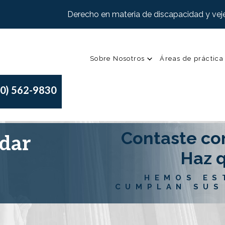
Derecho en materia de discapacidad y veje
Sobre Nosotros
Áreas de práctica
00) 562-9830
Contaste co
ndar
Haz q
HEMOS ES
CUMPLAN SUS