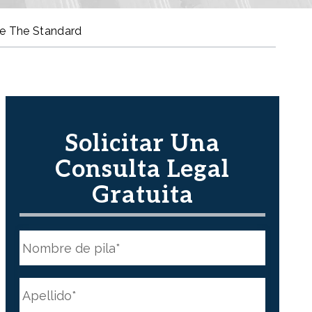
e The Standard
Solicitar Una
Consulta Legal
Gratuita
N
o
m
b
First
r
N
e
a
*
m