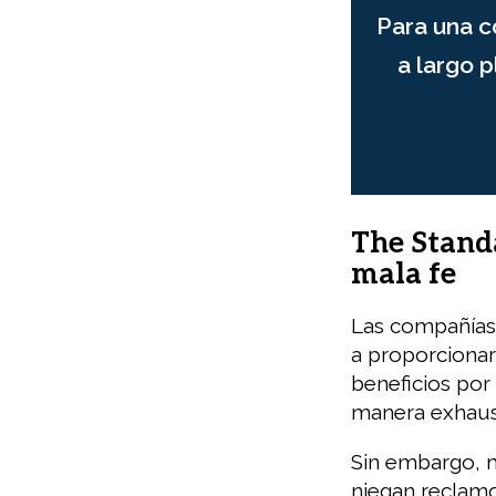
Para una c
a largo 
The Standa
mala fe
Las compañías
a proporcionar 
beneficios por
manera exhaust
Sin embargo, 
niegan reclamo