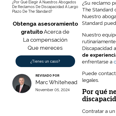
¿Por Qué Elegir A Nuestros Abogados
¿Su reclamo p
De Reclamos De Discapacidad A Largo
The Standard o
Plazo De The Standard?
Nuestro aboga
Standard pued
Obtenga asesoramiento
gratuito
Acerca de
Nuestro equip
La compensación
rutinariamente
Que mereces
Discapacidad 
de experienc
enfrentarse a
¿Tienes un caso?
Puede contacta
REVISADO POR
legales.
Marc Whitehead
November 05, 2024
Por qué n
discapacid
Contratar a u