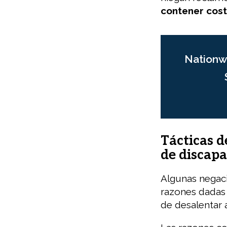
contener cost
Nationw
Tácticas d
de discap
Algunas negaci
razones dadas 
de desalentar 