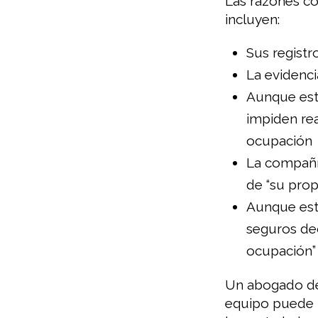
Las razones co
incluyen:
Sus regist
La evidenci
Aunque está
impiden rea
ocupación
La compañía
de “su prop
Aunque est
seguros de
ocupación”
Un abogado de
equipo puede r