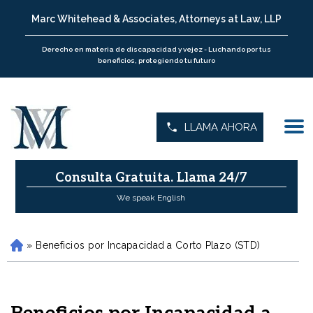
Marc Whitehead & Associates, Attorneys at Law, LLP
Derecho en materia de discapacidad y vejez - Luchando por tus
beneficios, protegiendo tu futuro
LLAMA AHORA
Consulta Gratuita.
Llama 24/7
We speak English
»
Beneficios por Incapacidad a Corto Plazo (STD)
H
o
m
e