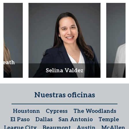
Heath
d
Selina Valdez
D
Nuestras oficinas
Houstonn
Cypress
The Woodlands
El Paso
Dallas
San Antonio
Temple
League City
Beaumont
Austin
McAllen