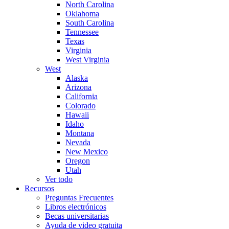
North Carolina
Oklahoma
South Carolina
Tennessee
Texas
Virginia
West Virginia
West
Alaska
Arizona
California
Colorado
Hawaii
Idaho
Montana
Nevada
New Mexico
Oregon
Utah
Ver todo
Recursos
Preguntas Frecuentes
Libros electrónicos
Becas universitarias
Ayuda de video gratuita