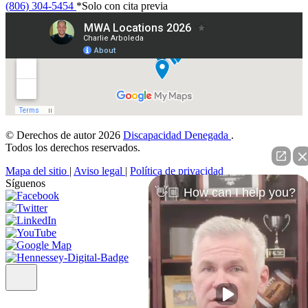
(806) 304-5454
*Solo con cita previa
© Derechos de autor 2026
Discapacidad Denegada
.
Todos los derechos reservados.
Mapa del sitio
|
Aviso legal
|
Política de privacidad
Síguenos
👋🏼 How can I help you?