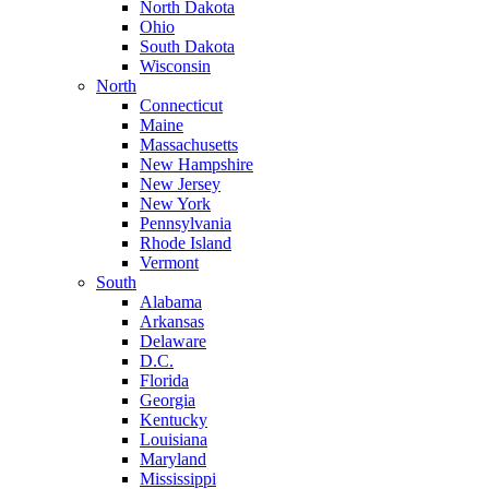
North Dakota
Ohio
South Dakota
Wisconsin
North
Connecticut
Maine
Massachusetts
New Hampshire
New Jersey
New York
Pennsylvania
Rhode Island
Vermont
South
Alabama
Arkansas
Delaware
D.C.
Florida
Georgia
Kentucky
Louisiana
Maryland
Mississippi