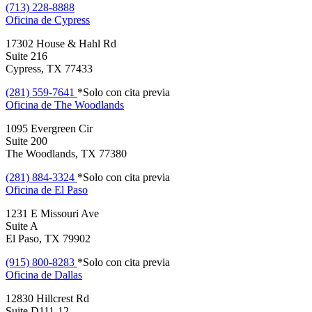
(713) 228-8888
Oficina de
Cypress
17302 House & Hahl Rd
Suite 216
Cypress, TX 77433
(281) 559-7641
*Solo con cita previa
Oficina de
The Woodlands
1095 Evergreen Cir
Suite 200
The Woodlands, TX 77380
(281) 884-3324
*Solo con cita previa
Oficina de
El Paso
1231 E Missouri Ave
Suite A
El Paso, TX 79902
(915) 800-8283
*Solo con cita previa
Oficina de
Dallas
12830 Hillcrest Rd
Suite D111-12