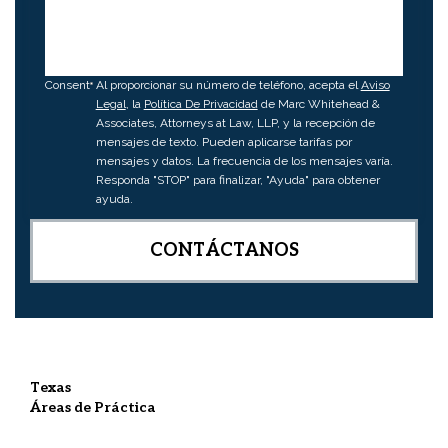
Consent
Al proporcionar su número de teléfono, acepta el
Aviso
Legal
, la
Política De Privacidad
de Marc Whitehead &
Associates, Attorneys at Law, LLP, y la recepción de
mensajes de texto. Pueden aplicarse tarifas por
mensajes y datos. La frecuencia de los mensajes varía.
Responda "STOP" para finalizar, "Ayuda" para obtener
ayuda.
Texas
Áreas de Práctica