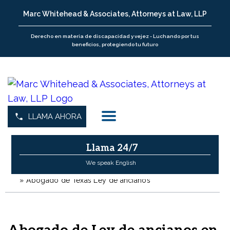
Marc Whitehead & Associates, Attorneys at Law, LLP
Derecho en materia de discapacidad y vejez - Luchando por tus
beneficios, protegiendo tu futuro
LLAMA AHORA
Llama 24/7
We speak English
»
Abogado de Texas Ley de ancianos
H
o
m
e