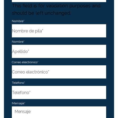
This field is for validation purposes and
should be left unchanged.
Nombre
*
First
Nombre
*
Last
Correo electrónico
*
Teléfono
*
Mensaje
*