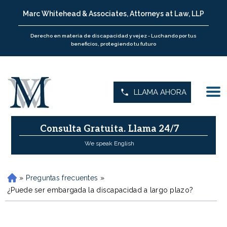
Marc Whitehead & Associates, Attorneys at Law, LLP
Derecho en materia de discapacidad y vejez - Luchando por tus
beneficios, protegiendo tu futuro
LLAMA AHORA
Consulta Gratuita.
Llama 24/7
We speak English
»
Preguntas frecuentes
»
H
o
¿Puede ser embargada la discapacidad a largo plazo?
m
e