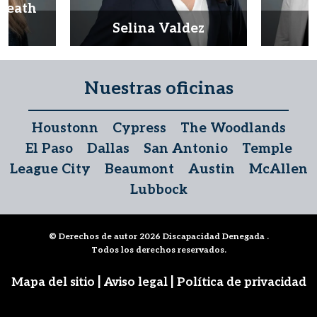
Heath
d
Selina Valdez
D
Nuestras oficinas
Houstonn
Cypress
The Woodlands
El Paso
Dallas
San Antonio
Temple
League City
Beaumont
Austin
McAllen
Lubbock
© Derechos de autor 2026
Discapacidad Denegada
.
Todos los derechos reservados.
|
|
Mapa del sitio
Aviso legal
Política de privacidad