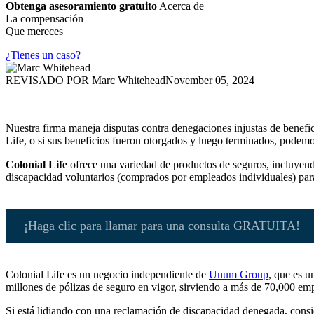
Obtenga asesoramiento gratuito
Acerca de
La compensación
Que mereces
¿Tienes un caso?
REVISADO POR
Marc Whitehead
November 05, 2024
Nuestra firma maneja disputas contra denegaciones injustas de benef
Life, o si sus beneficios fueron otorgados y luego terminados, podemo
Colonial Life
ofrece una variedad de productos de seguros, incluyend
discapacidad voluntarios (comprados por empleados individuales) par
¡Haga clic para llamar para una consulta GRATUITA!
Colonial Life es un negocio independiente de
Unum Group
, que es u
millones de pólizas de seguro en vigor, sirviendo a más de 70,000 em
Si está lidiando con una reclamación de discapacidad denegada, consi