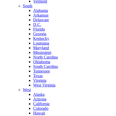
Vermont
South
Alabama
Arkansas
Delaware
D.C.
Florida
Georgia
Kentucky
Louisiana
Maryland
Mississippi
North Carolina
Oklahoma
South Carolina
Tennessee
Texas
Virginia
West Virginia
West
Alaska
Arizona
California
Colorado
Hawaii