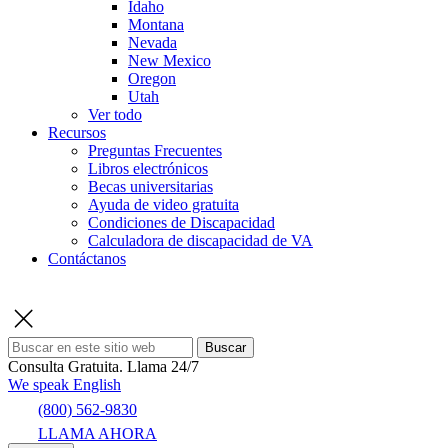
Idaho
Montana
Nevada
New Mexico
Oregon
Utah
Ver todo
Recursos
Preguntas Frecuentes
Libros electrónicos
Becas universitarias
Ayuda de video gratuita
Condiciones de Discapacidad
Calculadora de discapacidad de VA
Contáctanos
Buscar
Consulta Gratuita.
Llama 24/7
We speak English
(800) 562-9830
LLAMA AHORA