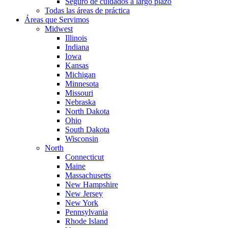
Seguro de cuidados a largo plazo
Todas las áreas de práctica
Áreas que Servimos
Midwest
Illinois
Indiana
Iowa
Kansas
Michigan
Minnesota
Missouri
Nebraska
North Dakota
Ohio
South Dakota
Wisconsin
North
Connecticut
Maine
Massachusetts
New Hampshire
New Jersey
New York
Pennsylvania
Rhode Island