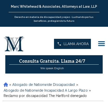
Marc Whitehead & Associates, Attorneys at Law, LLP
Derecho en materia de discapacidad y vejez - Luchando por tus
beneficios, protegiendo tu futuro
LLAMA AHORA
Consulta Gratuita.
Llama 24/7
We speak English
»
Abogado de Nationwide Discapacidad
»
H
o
Abogado de Nationwide Incapacidad A Largo Plazo
»
m
Reclamo por discapacidad The Hartford denegado
e