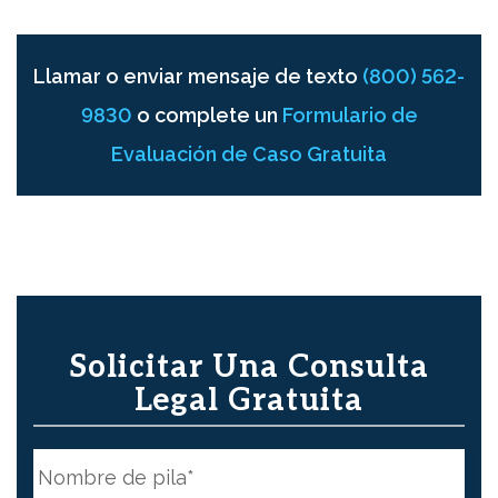
Llamar o enviar mensaje de texto
(800) 562-
9830
o complete un
Formulario de
Evaluación de Caso Gratuita
Solicitar Una Consulta
Legal Gratuita
N
o
m