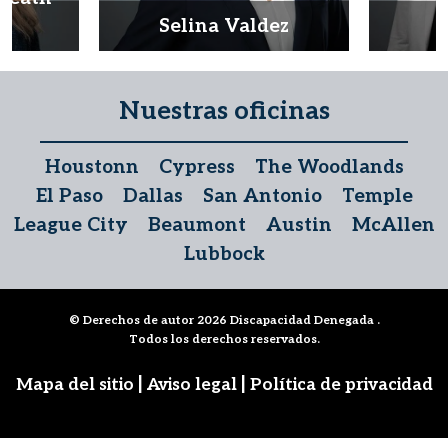
d
Selina Valdez
D
Nuestras oficinas
Houstonn
Cypress
The Woodlands
El Paso
Dallas
San Antonio
Temple
League City
Beaumont
Austin
McAllen
Lubbock
© Derechos de autor 2026
Discapacidad Denegada
.
Todos los derechos reservados.
|
|
Mapa del sitio
Aviso legal
Política de privacidad
Síguenos