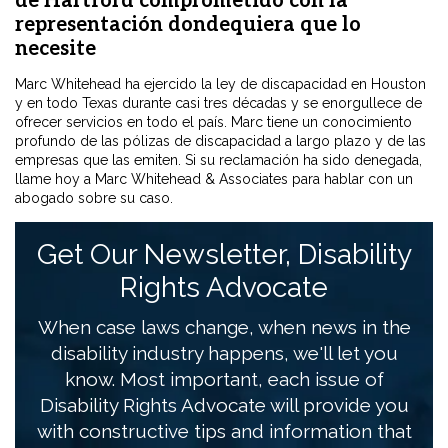
de Hartford comprometido con la
representación dondequiera que lo
necesite
Marc Whitehead ha ejercido la ley de discapacidad en Houston
y en todo Texas durante casi tres décadas y se enorgullece de
ofrecer servicios en todo el país. Marc tiene un conocimiento
profundo de las pólizas de discapacidad a largo plazo y de las
empresas que las emiten. Si su reclamación ha sido denegada,
llame hoy a Marc Whitehead & Associates para hablar con un
abogado sobre su caso.
Get Our Newsletter, Disability
Rights Advocate
When case laws change, when news in the
disability industry happens, we'll let you
know. Most important, each issue of
Disability Rights Advocate will provide you
with constructive tips and information that