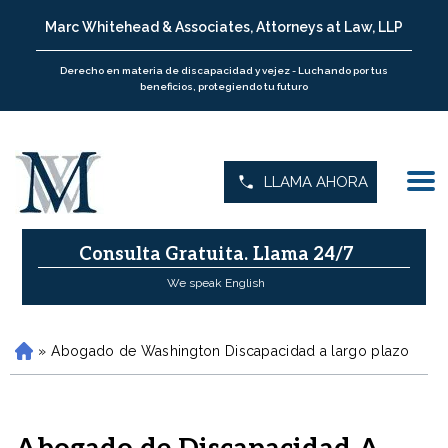
Marc Whitehead & Associates, Attorneys at Law, LLP
Derecho en materia de discapacidad y vejez - Luchando por tus
beneficios, protegiendo tu futuro
LLAMA AHORA
Consulta Gratuita.
Llama 24/7
We speak English
»
Abogado de Washington Discapacidad a largo plazo
H
o
m
e