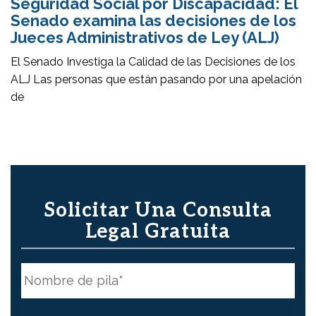
Seguridad Social por Discapacidad: El
Senado examina las decisiones de los
Jueces Administrativos de Ley (ALJ)
El Senado Investiga la Calidad de las Decisiones de los
ALJ Las personas que están pasando por una apelación
de
Solicitar Una Consulta
Legal Gratuita
N
o
m
b
First
r