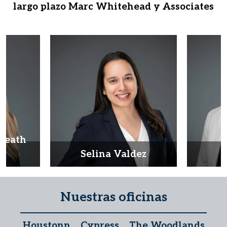
largo plazo Marc Whitehead y Associates
Heath
d
Selina Valdez
D
Nuestras oficinas
Houstonn
Cypress
The Woodlands