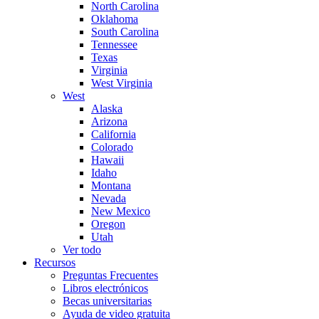
North Carolina
Oklahoma
South Carolina
Tennessee
Texas
Virginia
West Virginia
West
Alaska
Arizona
California
Colorado
Hawaii
Idaho
Montana
Nevada
New Mexico
Oregon
Utah
Ver todo
Recursos
Preguntas Frecuentes
Libros electrónicos
Becas universitarias
Ayuda de video gratuita