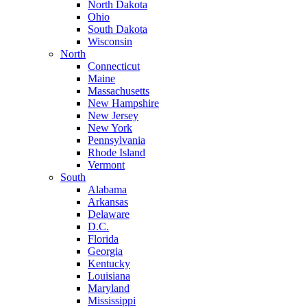
North Dakota
Ohio
South Dakota
Wisconsin
North
Connecticut
Maine
Massachusetts
New Hampshire
New Jersey
New York
Pennsylvania
Rhode Island
Vermont
South
Alabama
Arkansas
Delaware
D.C.
Florida
Georgia
Kentucky
Louisiana
Maryland
Mississippi