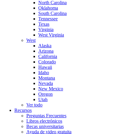
North Carolina
Oklahoma
South Carolina
Tennessee
Texas
Virginia
West Virginia
West
Alaska
Arizona
California
Colorado
Hawaii
Idaho
Montana
Nevada
New Mexico
Oregon
Utah
Ver todo
Recursos
Preguntas Frecuentes
Libros electrónicos
Becas universitarias
Ayuda de video gratuita