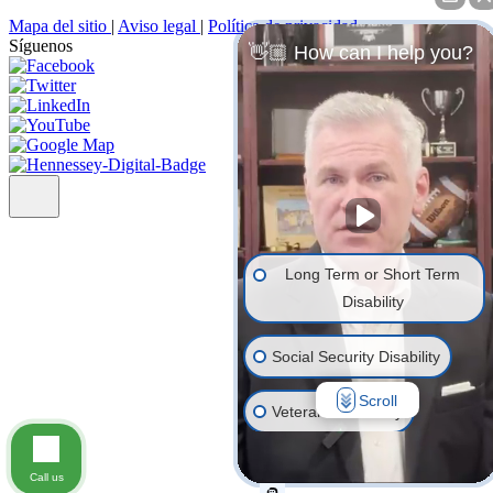
Mapa del sitio
|
Aviso legal
|
Política de privacidad
Síguenos
👋🏼 How can I help you?
Long Term or Short Term
Disability
Social Security Disability
Scroll
Veterans' Disability
Life Insurance
Call us