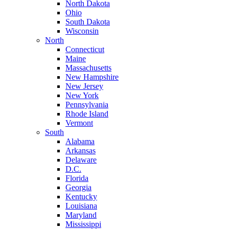
North Dakota
Ohio
South Dakota
Wisconsin
North
Connecticut
Maine
Massachusetts
New Hampshire
New Jersey
New York
Pennsylvania
Rhode Island
Vermont
South
Alabama
Arkansas
Delaware
D.C.
Florida
Georgia
Kentucky
Louisiana
Maryland
Mississippi