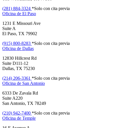
(281) 884-3324
*Solo con cita previa
Oficina de
El Paso
1231 E Missouri Ave
Suite A
El Paso, TX 79902
(915) 800-8283
*Solo con cita previa
Oficina de
Dallas
12830 Hillcrest Rd
Suite D111-12
Dallas, TX 75230
(214) 206-3361
*Solo con cita previa
Oficina de
San Antonio
6333 De Zavala Rd
Suite A220
San Antonio, TX 78249
(210) 942-7400
*Solo con cita previa
Oficina de
Temple
16 E Avenue A