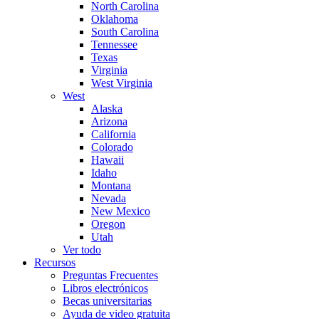
North Carolina
Oklahoma
South Carolina
Tennessee
Texas
Virginia
West Virginia
West
Alaska
Arizona
California
Colorado
Hawaii
Idaho
Montana
Nevada
New Mexico
Oregon
Utah
Ver todo
Recursos
Preguntas Frecuentes
Libros electrónicos
Becas universitarias
Ayuda de video gratuita