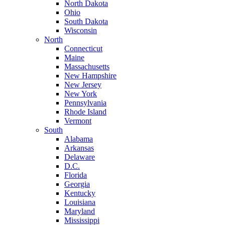
North Dakota
Ohio
South Dakota
Wisconsin
North
Connecticut
Maine
Massachusetts
New Hampshire
New Jersey
New York
Pennsylvania
Rhode Island
Vermont
South
Alabama
Arkansas
Delaware
D.C.
Florida
Georgia
Kentucky
Louisiana
Maryland
Mississippi