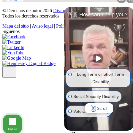
© Derechos de autor 2026
Discapacidad Denegada
.
👋🏼 How can I help you?
Todos los derechos reservados.
Mapa del sitio
|
Aviso legal
|
Política de privacidad
Síguenos
Long Term or Short Term
Disability
Social Security Disability
Scroll
Veterans' Disability
Life Insurance
Call us