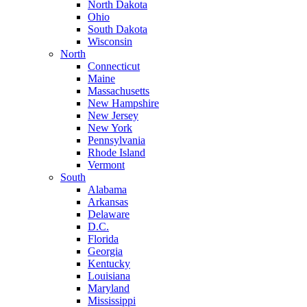
North Dakota
Ohio
South Dakota
Wisconsin
North
Connecticut
Maine
Massachusetts
New Hampshire
New Jersey
New York
Pennsylvania
Rhode Island
Vermont
South
Alabama
Arkansas
Delaware
D.C.
Florida
Georgia
Kentucky
Louisiana
Maryland
Mississippi