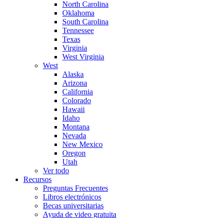
North Carolina
Oklahoma
South Carolina
Tennessee
Texas
Virginia
West Virginia
West
Alaska
Arizona
California
Colorado
Hawaii
Idaho
Montana
Nevada
New Mexico
Oregon
Utah
Ver todo
Recursos
Preguntas Frecuentes
Libros electrónicos
Becas universitarias
Ayuda de video gratuita