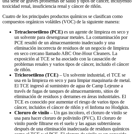
una serie de graves problemas de salud y tipos de cáncer, incluyendo
toxicidad renal, insuficiencia renal y cáncer de riñón.
Cuatro de los principales productos químicos se clasifican como
compuestos orgánicos volátiles (VOC) de la siguiente manera:
Tetracloroetileno (PCE)
es un agente de limpieza en seco y
un solvente para desengrasar metales. La contaminación por
PCE resultó de un almacenamiento inadecuado y una
eliminación incorrecta de residuos de un negocio de limpieza
en seco cercano llamado ABC One-Hour Cleaners. La
exposición al TCE se ha asociado con la causación de
problemas renales y varios tipos de cáncer, incluido el cáncer
de riñón.
Tricloroetileno (TCE)
– Un solvente industrial, el TCE se
usa en la limpieza en seco y para limpiar maquinaria de metal.
El TCE ingresó al suministro de agua de Camp Lejeune a
través de fugas de tanques de almacenamiento, sitios de
eliminación de residuos y derrames en áreas industriales. El
TCE es conocido por aumentar el riesgo de varios tipos de
cáncer, incluidos el cáncer de riñón y el linfoma no Hodgkin.
Cloruro de vinilo
– Un gas incoloro, el cloruro de vinilo se
usa para hacer cloruro de polivinilo (PVC). El cloruro de
vinilo puede filtrarse en el suelo y las aguas subterráneas
después de una eliminación inadecuada de residuos químicos