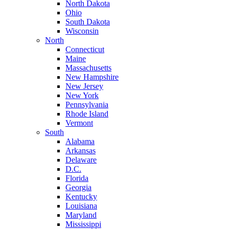
North Dakota
Ohio
South Dakota
Wisconsin
North
Connecticut
Maine
Massachusetts
New Hampshire
New Jersey
New York
Pennsylvania
Rhode Island
Vermont
South
Alabama
Arkansas
Delaware
D.C.
Florida
Georgia
Kentucky
Louisiana
Maryland
Mississippi