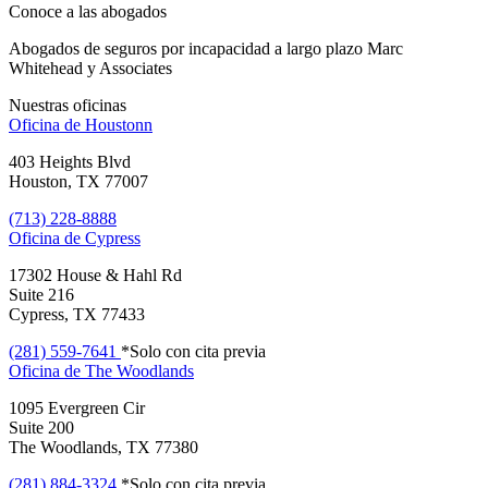
Conoce a las abogados
Abogados de seguros por incapacidad a largo plazo Marc
Whitehead y Associates
Nuestras oficinas
Oficina de
Houstonn
403 Heights Blvd
Houston, TX 77007
(713) 228-8888
Oficina de
Cypress
17302 House & Hahl Rd
Suite 216
Cypress, TX 77433
(281) 559-7641
*Solo con cita previa
Oficina de
The Woodlands
1095 Evergreen Cir
Suite 200
The Woodlands, TX 77380
(281) 884-3324
*Solo con cita previa