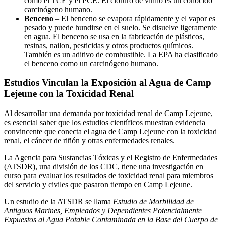
como el TCE y el PCE. El cloruro de vinilo es un conocido
carcinógeno humano.
Benceno
– El benceno se evapora rápidamente y el vapor es
pesado y puede hundirse en el suelo. Se disuelve ligeramente
en agua. El benceno se usa en la fabricación de plásticos,
resinas, nailon, pesticidas y otros productos químicos.
También es un aditivo de combustible. La EPA ha clasificado
el benceno como un carcinógeno humano.
Estudios Vinculan la Exposición al Agua de Camp
Lejeune con la Toxicidad Renal
Al desarrollar una demanda por toxicidad renal de Camp Lejeune,
es esencial saber que los estudios científicos muestran evidencia
convincente que conecta el agua de Camp Lejeune con la toxicidad
renal, el cáncer de riñón y otras enfermedades renales.
La Agencia para Sustancias Tóxicas y el Registro de Enfermedades
(ATSDR), una división de los CDC, tiene una investigación en
curso para evaluar los resultados de toxicidad renal para miembros
del servicio y civiles que pasaron tiempo en Camp Lejeune.
Un estudio de la ATSDR se llama
Estudio de Morbilidad de
Antiguos Marines, Empleados y Dependientes Potencialmente
Expuestos al Agua Potable Contaminada en la Base del Cuerpo de