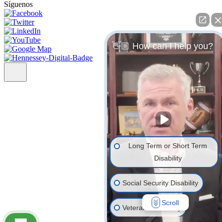
Síguenos
👋🏼 How can I help you?
Long Term or Short Term
Disability
Social Security Disability
Scroll
Veterans' Disability