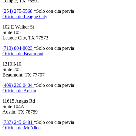
Temple, TX 76501
(254) 275-5568
*Solo con cita previa
Oficina de
League City
102 E Walker St
Suite 105
League City, TX 77573
(713) 804-8023
*Solo con cita previa
Oficina de
Beaumont
1310 I-10
Suite 205
Beaumont, TX 77707
(409) 226-0404
*Solo con cita previa
Oficina de
Austin
11615 Angus Rd
Suite 104A
Austin, TX 78759
(737) 245-6481
*Solo con cita previa
Oficina de
McAllen