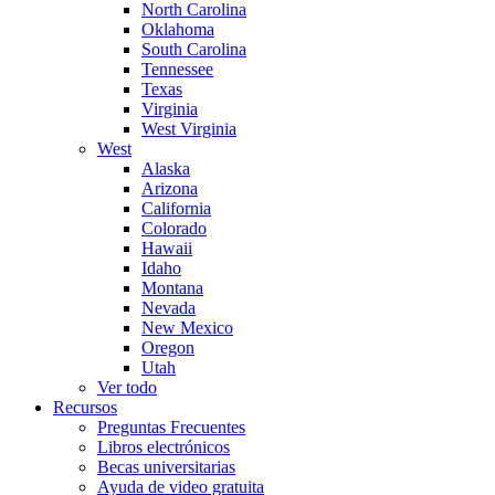
North Carolina
Oklahoma
South Carolina
Tennessee
Texas
Virginia
West Virginia
West
Alaska
Arizona
California
Colorado
Hawaii
Idaho
Montana
Nevada
New Mexico
Oregon
Utah
Ver todo
Recursos
Preguntas Frecuentes
Libros electrónicos
Becas universitarias
Ayuda de video gratuita