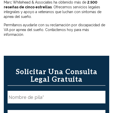
Marc Whitehead & Associates ha obtenido más de
2
,
500
reseñas de cinco
estrellas
. Ofrecemos servicios legales
integrales y apoyo a veteranos que luchan con síntomas de
apnea del sueño.
Permítanos ayudarle con su reclamación por discapacidad de
VA por apnea del sueño. Contáctenos hoy para más
información.
Solicitar Una Consulta
Legal Gratuita
N
o
m
b
First
r
e
N