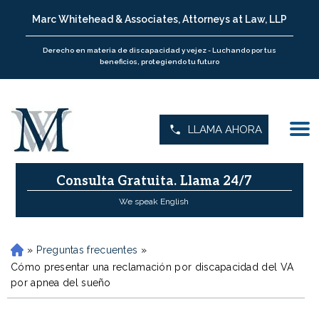
Marc Whitehead & Associates, Attorneys at Law, LLP
Derecho en materia de discapacidad y vejez - Luchando por tus
beneficios, protegiendo tu futuro
LLAMA AHORA
Consulta Gratuita.
Llama 24/7
We speak English
»
Preguntas frecuentes
»
H
o
Cómo presentar una reclamación por discapacidad del VA
m
por apnea del sueño
e