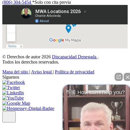
(806) 304-5454
*Solo con cita previa
© Derechos de autor 2026
Discapacidad Denegada
.
Todos los derechos reservados.
Mapa del sitio
|
Aviso legal
|
Política de privacidad
Síguenos
👋🏼 How can I help you?