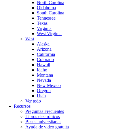
North Carolina
Oklahoma
South Carolina
Tennessee
Texas
Virginia
West Virginia
West
Alaska
Arizona
California
Colorado
Hawaii
Idaho
Montana
Nevada
New Mexico
Oregon
Utah
Ver todo
Recursos
Preguntas Frecuentes
Libros electrónicos
Becas universitarias
Ayuda de video gratuita