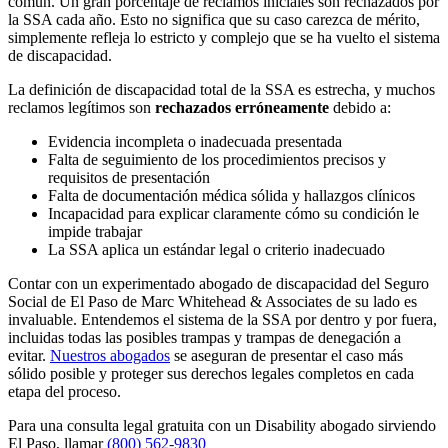
común. Un gran porcentaje de reclamos iniciales son rechazados por
la SSA cada año. Esto no significa que su caso carezca de mérito,
simplemente refleja lo estricto y complejo que se ha vuelto el sistema
de discapacidad.
La definición de discapacidad total de la SSA es estrecha, y muchos
reclamos legítimos son
rechazados erróneamente
debido a:
Evidencia incompleta o inadecuada presentada
Falta de seguimiento de los procedimientos precisos y
requisitos de presentación
Falta de documentación médica sólida y hallazgos clínicos
Incapacidad para explicar claramente cómo su condición le
impide trabajar
La SSA aplica un estándar legal o criterio inadecuado
Contar con un experimentado abogado de discapacidad del Seguro
Social de El Paso de Marc Whitehead & Associates de su lado es
invaluable. Entendemos el sistema de la SSA por dentro y por fuera,
incluidas todas las posibles trampas y trampas de denegación a
evitar.
Nuestros abogados
se aseguran de presentar el caso más
sólido posible y proteger sus derechos legales completos en cada
etapa del proceso.
Para una consulta legal gratuita con un Disability abogado sirviendo
El Paso, llamar
(800) 562-9830