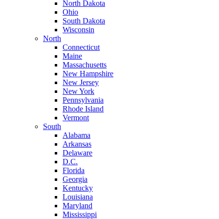
North Dakota
Ohio
South Dakota
Wisconsin
North
Connecticut
Maine
Massachusetts
New Hampshire
New Jersey
New York
Pennsylvania
Rhode Island
Vermont
South
Alabama
Arkansas
Delaware
D.C.
Florida
Georgia
Kentucky
Louisiana
Maryland
Mississippi