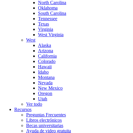
North Carolina
Oklahoma
South Carolina
Tennessee
Texas
Virginia
West Virginia
West
Alaska
Arizona
California
Colorado
Hawaii
Idaho
Montana
Nevada
New Mexico
Oregon
Utah
Ver todo
Recursos
Preguntas Frecuentes
Libros electrónicos
Becas universitarias
Ayuda de video gratuita