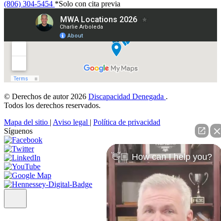
(806) 304-5454
*Solo con cita previa
© Derechos de autor 2026
Discapacidad Denegada
.
Todos los derechos reservados.
Mapa del sitio
|
Aviso legal
|
Política de privacidad
Síguenos
👋🏼 How can I help you?