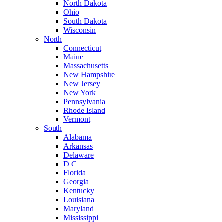
North Dakota
Ohio
South Dakota
Wisconsin
North
Connecticut
Maine
Massachusetts
New Hampshire
New Jersey
New York
Pennsylvania
Rhode Island
Vermont
South
Alabama
Arkansas
Delaware
D.C.
Florida
Georgia
Kentucky
Louisiana
Maryland
Mississippi