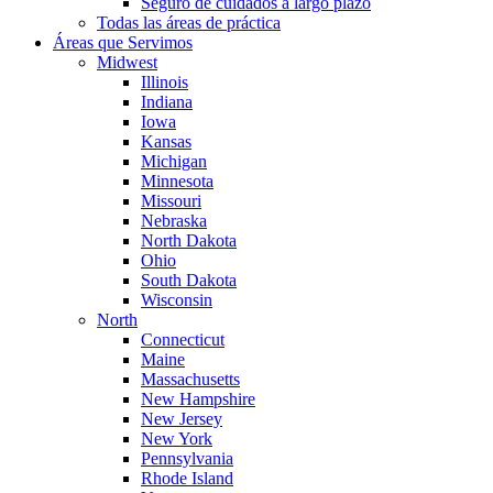
Seguro de cuidados a largo plazo
Todas las áreas de práctica
Áreas que Servimos
Midwest
Illinois
Indiana
Iowa
Kansas
Michigan
Minnesota
Missouri
Nebraska
North Dakota
Ohio
South Dakota
Wisconsin
North
Connecticut
Maine
Massachusetts
New Hampshire
New Jersey
New York
Pennsylvania
Rhode Island