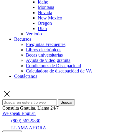
Idaho
Montana
Nevada
New Mexico
Oregon
Utah
Ver todo
Recursos
Preguntas Frecuentes
Libros electrónicos
Becas universitarias
Ayuda de video gratuita
Condiciones de Discapacidad
Calculadora de discapacidad de VA
Contáctanos
Buscar
Consulta Gratuita.
Llama 24/7
We speak English
(800) 562-9830
LLAMA AHORA