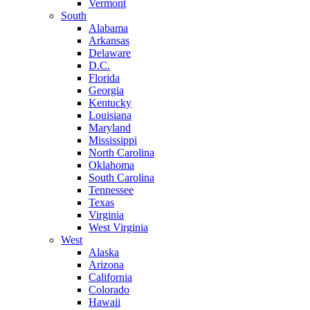
Vermont
South
Alabama
Arkansas
Delaware
D.C.
Florida
Georgia
Kentucky
Louisiana
Maryland
Mississippi
North Carolina
Oklahoma
South Carolina
Tennessee
Texas
Virginia
West Virginia
West
Alaska
Arizona
California
Colorado
Hawaii