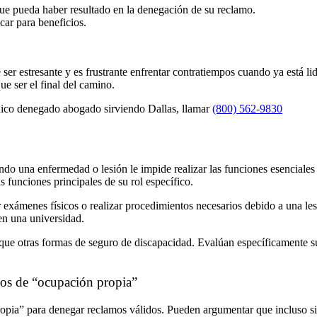
que pueda haber resultado en la denegación de su reclamo.
car para beneficios.
er estresante y es frustrante enfrentar contratiempos cuando ya está li
e ser el final del camino.
dico denegado abogado sirviendo Dallas, llamar
(800) 562-9830
do una enfermedad o lesión le impide realizar las funciones esenciales 
s funciones principales de su rol específico.
 exámenes físicos o realizar procedimientos necesarios debido a una lesi
en una universidad.
que otras formas de seguro de discapacidad. Evalúan específicamente s
nos de “ocupación propia”
opia” para denegar reclamos válidos. Pueden argumentar que incluso s