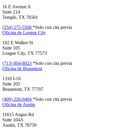
16 E Avenue A
Suite 214
Temple, TX 76501
(254) 275-5568
*Solo con cita previa
Oficina de
League City
102 E Walker St
Suite 105
League City, TX 77573
(713) 804-8023
*Solo con cita previa
Oficina de
Beaumont
1310 I-10
Suite 205
Beaumont, TX 77707
(409) 226-0404
*Solo con cita previa
Oficina de
Austin
11615 Angus Rd
Suite 104A
Austin, TX 78759