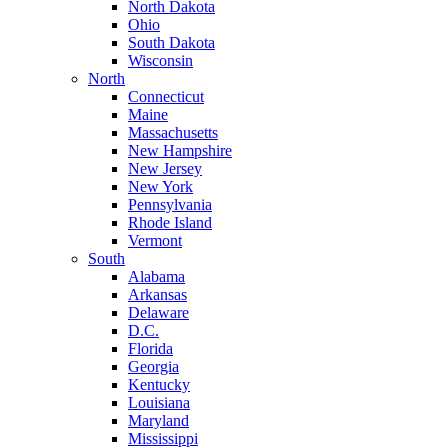
North Dakota
Ohio
South Dakota
Wisconsin
North
Connecticut
Maine
Massachusetts
New Hampshire
New Jersey
New York
Pennsylvania
Rhode Island
Vermont
South
Alabama
Arkansas
Delaware
D.C.
Florida
Georgia
Kentucky
Louisiana
Maryland
Mississippi