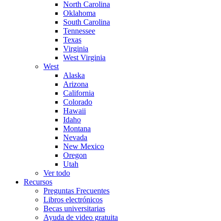
North Carolina
Oklahoma
South Carolina
Tennessee
Texas
Virginia
West Virginia
West
Alaska
Arizona
California
Colorado
Hawaii
Idaho
Montana
Nevada
New Mexico
Oregon
Utah
Ver todo
Recursos
Preguntas Frecuentes
Libros electrónicos
Becas universitarias
Ayuda de video gratuita