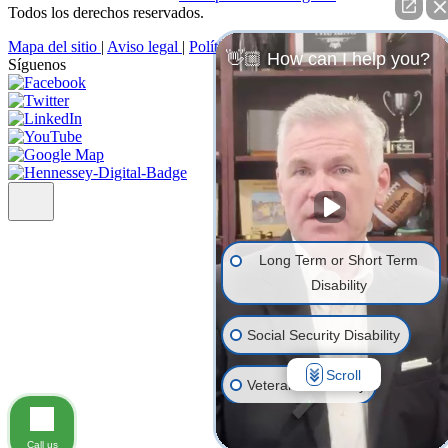
Todos los derechos reservados.
Mapa del sitio
|
Aviso legal
|
Política de privacidad
👋🏼 How can I help you?
Síguenos
Long Term or Short Term
Disability
Social Security Disability
Scroll
Veterans' Disability
Life Insurance
Call us