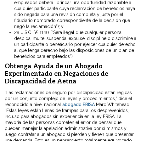
empleados deberá… brindar una oportunidad razonable a
cualquier participante cuya reclamación de beneficios haya
sido negada para una revisión completa y justa por el
fiduciario nombrado correspondiente de la decisión que
negó la reclamación”); y
29 U.S.C. §§ 1140 (“Será ilegal que cualquier persona
despida, multe, suspenda, expulse, discipline o discrimine a
un participante o beneficiario por ejercer cualquier derecho
al que tenga derecho bajo las disposiciones de un plan de
beneficios para empleados”).
Obtenga Ayuda de un Abogado
Experimentado en Negaciones de
Discapacidad de Aetna
“Las reclamaciones de seguro por discapacidad están regidas
por un conjunto complejo de leyes y procedimientos,” dice el
reconocido a nivel nacional
abogado ERISA
Marc Whitehead.
“Estas leyes están llenas de trampas para los desprevenidos,
incluso para abogados sin experiencia en la ley ERISA. La
mayoría de las personas cometen el error de pensar que
pueden manejar la apelación administrativa por sí mismos y
luego contratar a un abogado si pierden y tienen que presentar
una demanda. Esto es un pensamiento totalmente equivocado.