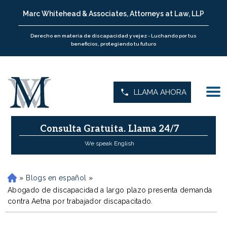
Marc Whitehead & Associates, Attorneys at Law, LLP
Derecho en materia de discapacidad y vejez - Luchando por tus
beneficios, protegiendo tu futuro
LLAMA AHORA
Consulta Gratuita.
Llama 24/7
We speak English
»
Blogs en español
»
H
o
Abogado de discapacidad a largo plazo presenta demanda
m
contra Aetna por trabajador discapacitado.
e