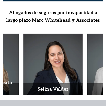
Abogados de seguros por incapacidad a
largo plazo Marc Whitehead y Associates
Heath
d
Selina Valdez
D