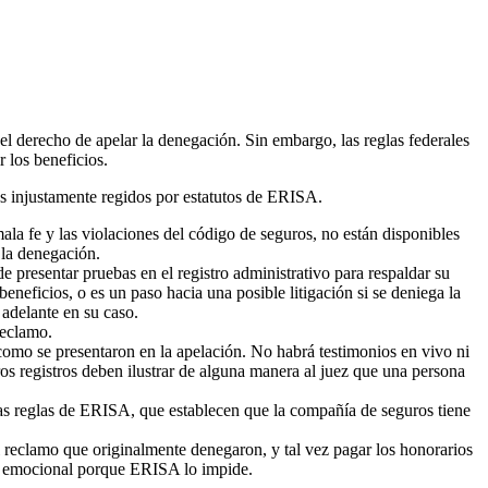
l derecho de apelar la denegación. Sin embargo, las reglas federales
 los beneficios.
os injustamente regidos por estatutos de ERISA.
mala fe y las violaciones del código de seguros, no están disponibles
 la denegación.
e presentar pruebas en el registro administrativo para respaldar su
neficios, o es un paso hacia una posible litigación si se deniega la
 adelante en su caso.
reclamo.
l como se presentaron en la apelación. No habrá testimonios en vivo ni
tros registros deben ilustrar de alguna manera al juez que una persona
las reglas de ERISA, que establecen que la compañía de seguros tiene
l reclamo que originalmente denegaron, y tal vez pagar los honorarios
to emocional porque ERISA lo impide.