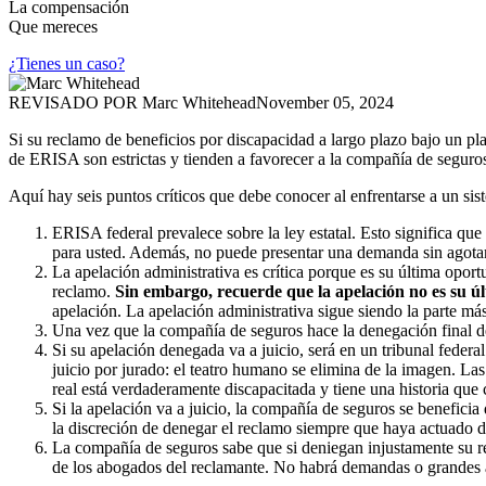
La compensación
Que mereces
¿Tienes un caso?
REVISADO POR
Marc Whitehead
November 05, 2024
Si su reclamo de beneficios por discapacidad a largo plazo bajo un pl
de ERISA son estrictas y tienden a favorecer a la compañía de seguros
Aquí hay seis puntos críticos que debe conocer al enfrentarse a un si
ERISA federal prevalece sobre la ley estatal. Esto significa que
para usted. Además, no puede presentar una demanda sin agotar 
La apelación administrativa es crítica porque es su última oport
reclamo.
Sin embargo, recuerde que la apelación no es su úl
apelación. La apelación administrativa sigue siendo la parte má
Una vez que la compañía de seguros hace la denegación final de
Si su apelación denegada va a juicio, será en un tribunal federa
juicio por jurado: el teatro humano se elimina de la imagen. Las 
real está verdaderamente discapacitada y tiene una historia que
Si la apelación va a juicio, la compañía de seguros se benefic
la discreción de denegar el reclamo siempre que haya actuado 
La compañía de seguros sabe que si deniegan injustamente su re
de los abogados del reclamante. No habrá demandas o grandes a