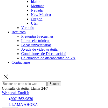
Idaho
Montana
Nevada
New Mexico
Oregon
Utah
Ver todo
Recursos
Preguntas Frecuentes
Libros electrónicos
Becas universitarias
Ayuda de video gratuita
Condiciones de Discapacidad
Calculadora de discapacidad de VA
Contáctanos
Buscar
Consulta Gratuita.
Llama 24/7
We speak English
(800) 562-9830
LLAMA AHORA