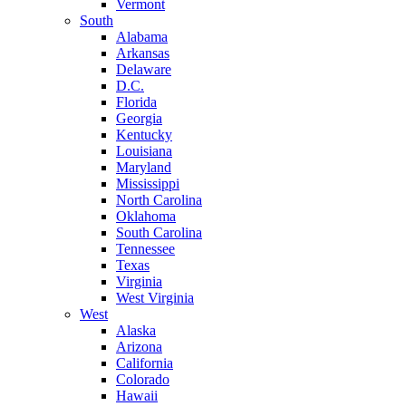
Vermont
South
Alabama
Arkansas
Delaware
D.C.
Florida
Georgia
Kentucky
Louisiana
Maryland
Mississippi
North Carolina
Oklahoma
South Carolina
Tennessee
Texas
Virginia
West Virginia
West
Alaska
Arizona
California
Colorado
Hawaii