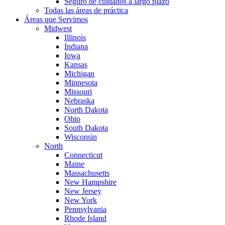
Seguro de cuidados a largo plazo
Todas las áreas de práctica
Áreas que Servimos
Midwest
Illinois
Indiana
Iowa
Kansas
Michigan
Minnesota
Missouri
Nebraska
North Dakota
Ohio
South Dakota
Wisconsin
North
Connecticut
Maine
Massachusetts
New Hampshire
New Jersey
New York
Pennsylvania
Rhode Island