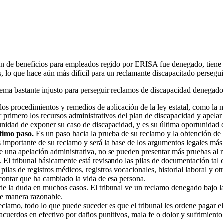
an de beneficios para empleados regido por ERISA fue denegado, tiene e
, lo que hace aún más difícil para un reclamante discapacitado perseguir
stema bastante injusto para perseguir reclamos de discapacidad denegad
 los procedimientos y remedios de aplicación de la ley estatal, como la 
primero los recursos administrativos del plan de discapacidad y apelar
unidad de exponer su caso de discapacidad, y es su última oportunidad d
timo paso.
Es un paso hacia la prueba de su reclamo y la obtención de be
s importante de su reclamo y será la base de los argumentos legales más
 una apelación administrativa, no se pueden presentar más pruebas al 
l. El tribunal básicamente está revisando las pilas de documentación ta
pilas de registros médicos, registros vocacionales, historial laboral y o
 contar que ha cambiado la vida de esa persona.
ia de la duda en muchos casos. El tribunal ve un reclamo denegado bajo 
de manera razonable.
clamo, todo lo que puede suceder es que el tribunal les ordene pagar e
cuerdos en efectivo por daños punitivos, mala fe o dolor y sufrimien