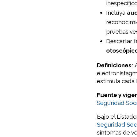
inespecífico
Incluya
au
reconocimie
pruebas ves
Descartar 
otoscópic
Definiciones:
electronistag
estimula cada l
Fuente y vigen
Seguridad Soci
Bajo el Listado
Seguridad Soc
síntomas de vé