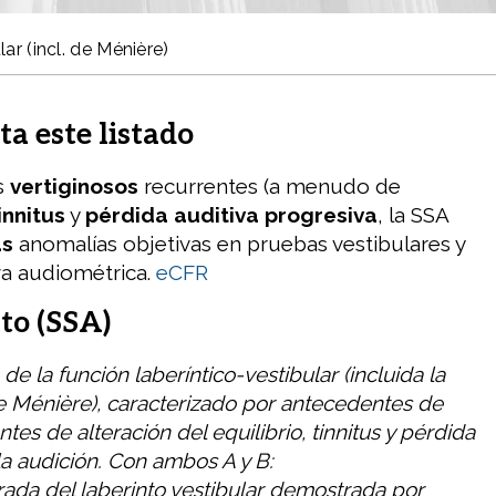
ar (incl. de Ménière)
ta este listado
s
vertiginosos
recurrentes (a menudo de
innitus
y
pérdida auditiva progresiva
, la SSA
s
anomalías objetivas en pruebas vestibulares y
va audiométrica.
eCFR
to (SSA)
 de la función laberíntico-vestibular (incluida la
Ménière), caracterizado por antecedentes de
tes de alteración del equilibrio, tinnitus y pérdida
la audición. Con ambos A y B:
rada del laberinto vestibular demostrada por