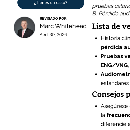
¿Tienes un caso?
pruebas calóric
B. Pérdida audi
REVISADO POR
Lista de v
Marc Whitehead
April 30, 2026
Historia clí
pérdida au
Pruebas v
ENG/VNG
,
Audiometr
estándares 
Consejos p
Asegúrese 
la
frecuenc
diferencie 