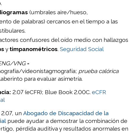
.
diogramas
(umbrales aire/hueso,
nto de palabras) cercanos en el tiempo a las
tibulares.
factores confusores del oído medio con hallazgos
os
y
timpanométricos
.
Seguridad Social
ENG/VNG
=
mografía/videonistagmografía;
prueba calórica
aberinto para evaluar asimetría.
cia:
2.07 (eCFR); Blue Book 2.00C.
eCFR
al
 2.07, un
Abogado de Discapacidad de la
ial
puede ayudar a demostrar la combinación de
rtigo, pérdida auditiva y resultados anormales en