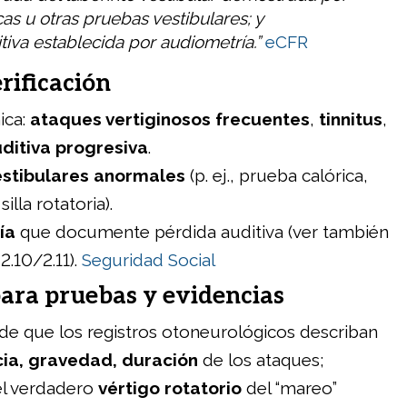
as u otras pruebas vestibulares; y
tiva establecida por audiometría.”
eCFR
erificación
nica:
ataques vertiginosos frecuentes
,
tinnitus
,
ditiva progresiva
.
estibulares anormales
(p. ej., prueba calórica,
 silla rotatoria).
ía
que documente pérdida auditiva (ver también
2.10/2.11).
Seguridad Social
ara pruebas y evidencias
de que los registros otoneurológicos describan
ia, gravedad, duración
de los ataques;
el verdadero
vértigo rotatorio
del “mareo”