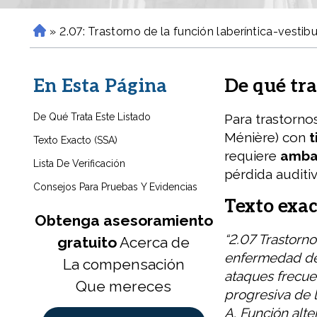
»
2.07: Trastorno de la función laberíntica-vestibul
H
o
m
En Esta Página
De qué tra
e
De Qué Trata Este Listado
Para trastorno
Ménière) con
t
Texto Exacto (SSA)
requiere
amba
Lista De Verificación
pérdida auditi
Consejos Para Pruebas Y Evidencias
Texto exac
Obtenga asesoramiento
“2.07 Trastorno
gratuito
Acerca de
enfermedad de 
La compensación
ataques frecuen
Que mereces
progresiva de 
A. Función alte