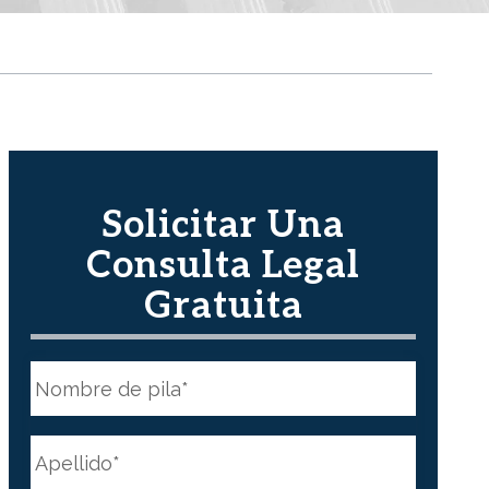
Solicitar Una
Consulta Legal
Gratuita
N
o
m
b
First
r
N
e
a
*
m