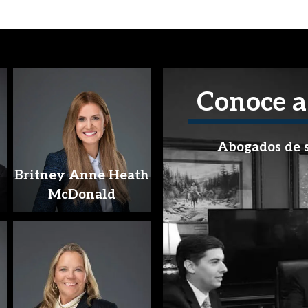
Conoce a
Abogados de s
Britney Anne Heath
McDonald