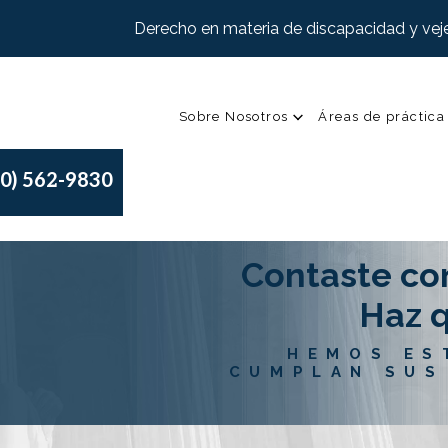
Derecho en materia de discapacidad y veje
Sobre Nosotros
Áreas de práctica
00) 562-9830
Contaste co
Haz q
HEMOS ES
CUMPLAN SUS