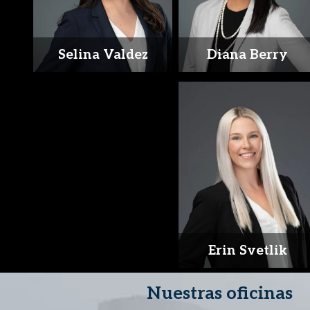
Selina Valdez
Diana Berry
Erin Svetlik
Nuestras oficinas