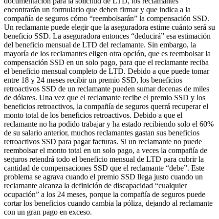
documentación para la solicitud de LTD, los reclamantes
encontrarán un formulario que deben firmar y que indica a la
compañía de seguros cómo “reembolsarán” la compensación SSD.
Un reclamante puede elegir que la aseguradora estime cuánto será su
beneficio SSD. La aseguradora entonces “deducirá” esa estimación
del beneficio mensual de LTD del reclamante. Sin embargo, la
mayoría de los reclamantes eligen otra opción, que es reembolsar la
compensación SSD en un solo pago, para que el reclamante reciba
el beneficio mensual completo de LTD. Debido a que puede tomar
entre 18 y 24 meses recibir un premio SSD, los beneficios
retroactivos SSD de un reclamante pueden sumar decenas de miles
de dólares. Una vez que el reclamante recibe el premio SSD y los
beneficios retroactivos, la compañía de seguros querrá recuperar el
monto total de los beneficios retroactivos. Debido a que el
reclamante no ha podido trabajar y ha estado recibiendo solo el 60%
de su salario anterior, muchos reclamantes gastan sus beneficios
retroactivos SSD para pagar facturas. Si un reclamante no puede
reembolsar el monto total en un solo pago, a veces la compañía de
seguros retendrá todo el beneficio mensual de LTD para cubrir la
cantidad de compensaciones SSD que el reclamante “debe”. Este
problema se agrava cuando el premio SSD llega justo cuando un
reclamante alcanza la definición de discapacidad “cualquier
ocupación” a los 24 meses, porque la compañía de seguros puede
cortar los beneficios cuando cambia la póliza, dejando al reclamante
con un gran pago en exceso.