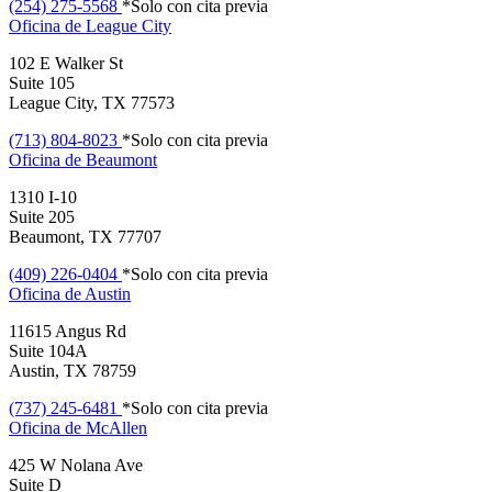
(254) 275-5568
*Solo con cita previa
Oficina de
League City
102 E Walker St
Suite 105
League City, TX 77573
(713) 804-8023
*Solo con cita previa
Oficina de
Beaumont
1310 I-10
Suite 205
Beaumont, TX 77707
(409) 226-0404
*Solo con cita previa
Oficina de
Austin
11615 Angus Rd
Suite 104A
Austin, TX 78759
(737) 245-6481
*Solo con cita previa
Oficina de
McAllen
425 W Nolana Ave
Suite D