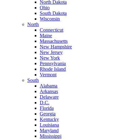
North Dakota
Ohio
South Dakota
Wisconsin
North
Connecticut
Maine
Massachusetts
New Hampshire
New Jersey
New York
Pennsylvania
Rhode Island
Vermont
South
Alabama
Arkansas
Delaware
D.C.
Florida
Georgia
Kentucky
Louisiana
Maryland
Mississippi