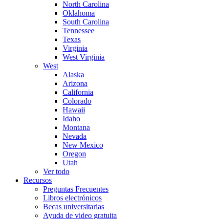
North Carolina
Oklahoma
South Carolina
Tennessee
Texas
Virginia
West Virginia
West
Alaska
Arizona
California
Colorado
Hawaii
Idaho
Montana
Nevada
New Mexico
Oregon
Utah
Ver todo
Recursos
Preguntas Frecuentes
Libros electrónicos
Becas universitarias
Ayuda de video gratuita