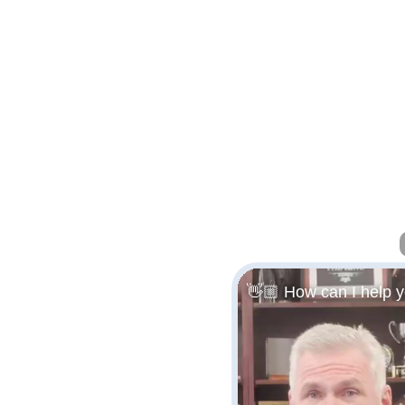
👋🏼 How can I help 