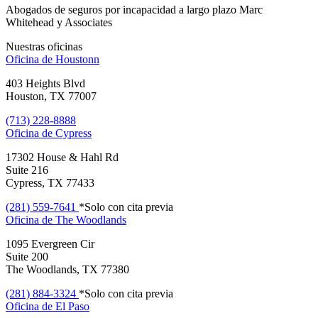
Abogados de seguros por incapacidad a largo plazo Marc
Whitehead y Associates
Nuestras oficinas
Oficina de
Houstonn
403 Heights Blvd
Houston, TX 77007
(713) 228-8888
Oficina de
Cypress
17302 House & Hahl Rd
Suite 216
Cypress, TX 77433
(281) 559-7641
*Solo con cita previa
Oficina de
The Woodlands
1095 Evergreen Cir
Suite 200
The Woodlands, TX 77380
(281) 884-3324
*Solo con cita previa
Oficina de
El Paso