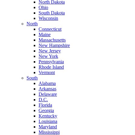
North Dakota
Ohio
South Dakota
Wisconsin
North
Connecticut
Maine
Massachusetts
New Hampshire
New Jersey
New York
Pennsylvania
Rhode Island
Vermont
South
Alabama
Arkansas
Delaware
D.C.
Florida
Georgia
Kentucky
Louisiana
Maryland
Mississippi