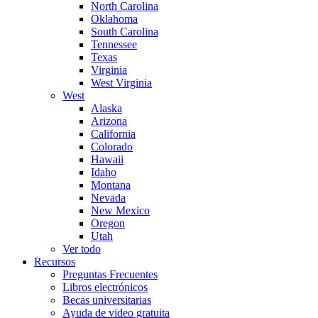
North Carolina
Oklahoma
South Carolina
Tennessee
Texas
Virginia
West Virginia
West
Alaska
Arizona
California
Colorado
Hawaii
Idaho
Montana
Nevada
New Mexico
Oregon
Utah
Ver todo
Recursos
Preguntas Frecuentes
Libros electrónicos
Becas universitarias
Ayuda de video gratuita