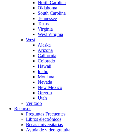
North Carolina
Oklahoma
South Carolina
Tennessee
Texas
Virginia
West Virginia
West
Alaska
Arizona
California
Colorado
Hawaii
Idaho
Montana
Nevada
New Mexico
Oregon
Utah
Ver todo
Recursos
Preguntas Frecuentes
Libros electrónicos
Becas universitarias
Ayuda de video gratuita