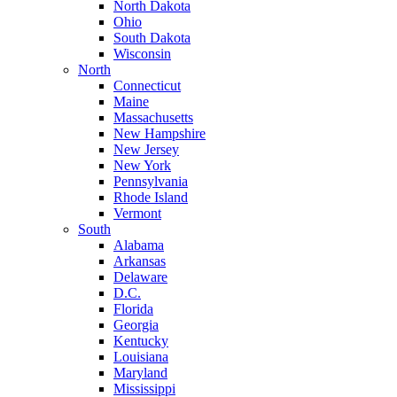
North Dakota
Ohio
South Dakota
Wisconsin
North
Connecticut
Maine
Massachusetts
New Hampshire
New Jersey
New York
Pennsylvania
Rhode Island
Vermont
South
Alabama
Arkansas
Delaware
D.C.
Florida
Georgia
Kentucky
Louisiana
Maryland
Mississippi