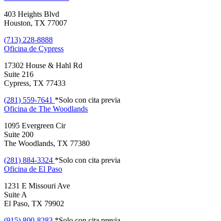
403 Heights Blvd
Houston, TX 77007
(713) 228-8888
Oficina de
Cypress
17302 House & Hahl Rd
Suite 216
Cypress, TX 77433
(281) 559-7641
*Solo con cita previa
Oficina de
The Woodlands
1095 Evergreen Cir
Suite 200
The Woodlands, TX 77380
(281) 884-3324
*Solo con cita previa
Oficina de
El Paso
1231 E Missouri Ave
Suite A
El Paso, TX 79902
(915) 800-8283
*Solo con cita previa