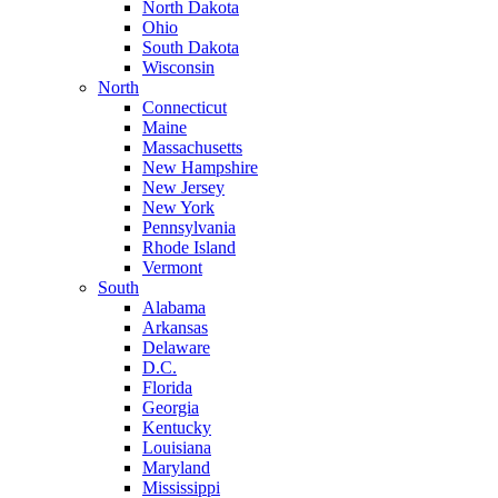
North Dakota
Ohio
South Dakota
Wisconsin
North
Connecticut
Maine
Massachusetts
New Hampshire
New Jersey
New York
Pennsylvania
Rhode Island
Vermont
South
Alabama
Arkansas
Delaware
D.C.
Florida
Georgia
Kentucky
Louisiana
Maryland
Mississippi