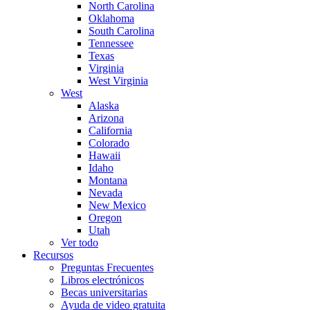
North Carolina
Oklahoma
South Carolina
Tennessee
Texas
Virginia
West Virginia
West
Alaska
Arizona
California
Colorado
Hawaii
Idaho
Montana
Nevada
New Mexico
Oregon
Utah
Ver todo
Recursos
Preguntas Frecuentes
Libros electrónicos
Becas universitarias
Ayuda de video gratuita