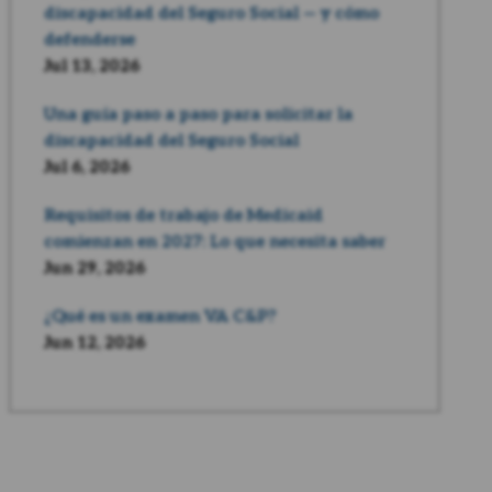
discapacidad del Seguro Social — y cómo
defenderse
Jul 13, 2026
Una guía paso a paso para solicitar la
discapacidad del Seguro Social
Jul 6, 2026
Requisitos de trabajo de Medicaid
comienzan en 2027: Lo que necesita saber
Jun 29, 2026
¿Qué es un examen VA C&P?
Jun 12, 2026