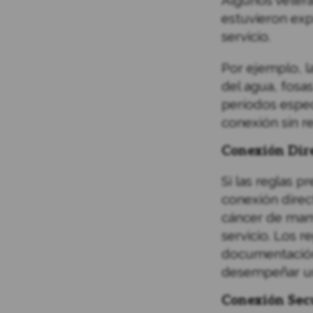
Algunos vetera
estuvieron exp
servicio.
Por ejemplo, l
del agua, fosa
períodos espec
conexión sin r
Conexión Dire
Si las reglas 
conexión direct
cáncer de mam
servicio. Los 
documentación
desempeñar un
Conexión Secu