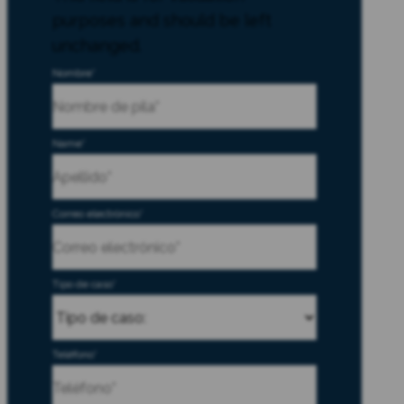
purposes and should be left
unchanged.
Nombre
*
First
Name
*
Last
Correo electrónico
*
Tipo de caso
*
Teléfono
*