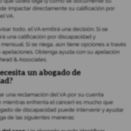
lo que usted diga (y cómo se documente su
de impactar directamente su calificación por
el VA.
sar todo, el VA emitirá una decisión. Si se
rá una calificación por discapacidad y
ensual. Si se niega, aún tiene opciones a través
 apelaciones. Obtenga ayuda con su apelación
head & Associates.
necesita un abogado de
dad?
ar una reclamación del VA por su cuenta
 mientras enfrenta el cáncer) es mucho que
gado de discapacidad puede intervenir y ayudar
rga de las siguientes maneras: