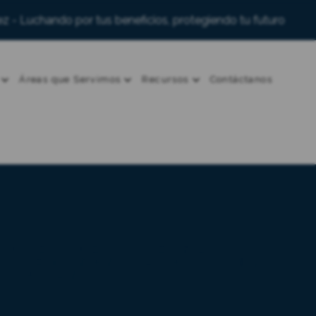
z - Luchando por tus beneficios, protegiendo tu futuro
Áreas que Servimos
Recursos
Contáctanos
n su promesa de pago.
ue lo cumplan.
TADO HACIENDO QUE
 PROMESAS DURANTE 30
AÑOS