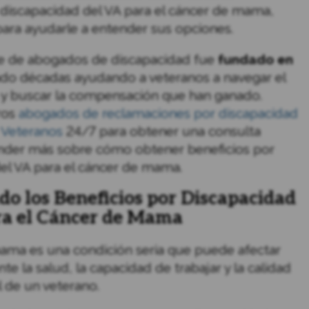
 discapacidad del VA para el cáncer de mama,
ara ayudarle a entender sus opciones.
e de abogados de discapacidad fue
fundado en
ado décadas ayudando a veteranos a navegar el
 y buscar la compensación que han ganado.
ros
abogados de reclamaciones por discapacidad
 Veteranos
24/7 para obtener una consulta
ender más sobre cómo obtener beneficios por
el VA para el cáncer de mama.
o los Beneficios por Discapacidad
ra el Cáncer de Mama
ama es una condición seria que puede afectar
nte la salud, la capacidad de trabajar y la calidad
l de un veterano.