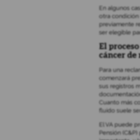
En algunos cas
otra condición 
previamente re
ser elegible pa
El proceso
cáncer d
Para una recl
comenzará pr
sus registros 
documentación 
Cuanto más com
fluido suele se
El VA puede p
Pensión (C&P) 