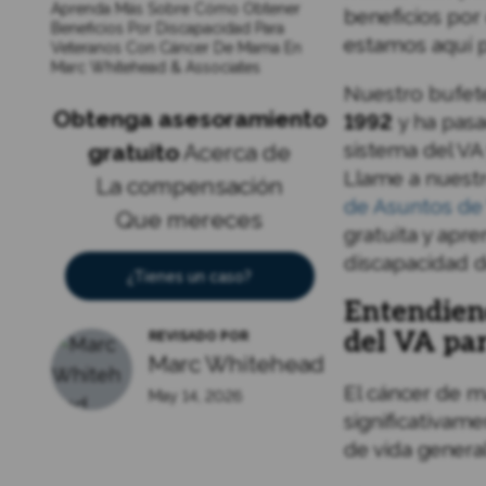
Aprenda Más Sobre Cómo Obtener
beneficios por
Beneficios Por Discapacidad Para
estamos aquí p
Veteranos Con Cáncer De Mama En
Marc Whitehead & Associates
Nuestro bufet
Obtenga asesoramiento
1992
y ha pas
sistema del VA
gratuito
Acerca de
Llame a nuest
La compensación
de Asuntos de
Que mereces
gratuita y apr
discapacidad d
¿Tienes un caso?
Entendiend
del VA pa
REVISADO POR
Marc Whitehead
El cáncer de m
May 14, 2026
significativame
de vida genera