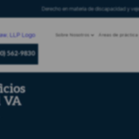
Derecho en materia de discapacidad y veje
Sobre Nosotros
Áreas de práctica
00) 562-9830
Contaste co
icios
Haz q
l VA
HEMOS ES
CUMPLAN SUS