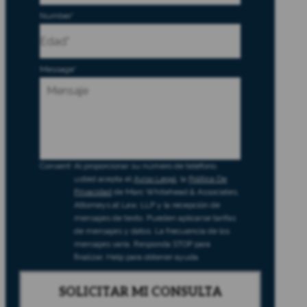
Number
*
Message
*
Consent
Al proporcionar su número de teléfono,
usted acepta el
Aviso Legal
, la
Política De
Privacidad
de Marc Whitehead & Associates,
Attorneys at Law, LLP y la recepción de
mensajes de texto. Pueden aplicarse tarifas
de mensajes y datos. La frecuencia de los
mensajes varía. Responda STOP para
finalizar, Help para obtener ayuda.