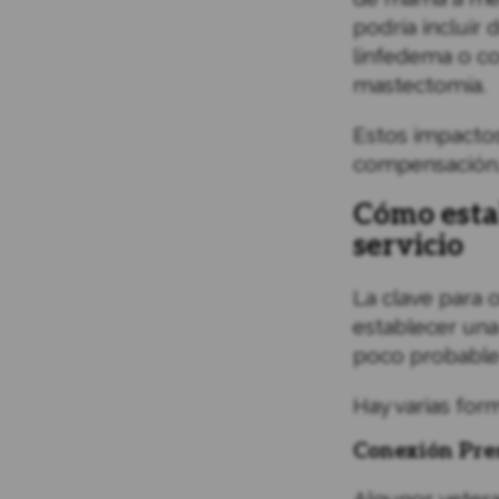
podría incluir 
linfedema o co
mastectomía.
Estos impactos
compensación
Cómo esta
servicio
La clave para 
establecer una 
poco probable
Hay varias for
Conexión Pres