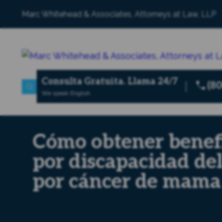
Marc Whitehead & Associates, Attorneys at Law, LLP
Consulta Gratuita.
Llama 24/7
(8
We speak English
Cómo obtener benef
por discapacidad de
por cáncer de mama