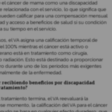
e el cáncer de mama como una discapacidad
relacionada con el servicio, lo que significa que
pueden calificar para una compensación mensual
ad y acceso a beneficios de salud si su condición
a su tiempo en el servicio.
s, el VA asigna una calificación temporal de
el 100% mientras el cáncer está activo o
terano está en tratamiento como cirugía,
o radiación. Esto está destinado a proporcionar
ro durante uno de los períodos más exigentes
onalmente de la enfermedad.
 recibiendo beneficios por discapacidad
ratamiento?
 tratamiento termina, el VA reevaluará la
ese momento, la calificación del VA para el cáncer
udo se basa en cualquier efecto duradero, que