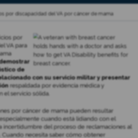
os por discapacidad del VA por cáncer de mama
cios por
el VA para
mama
demostrar
stico de
elacionado con su servicio militar y presentar
ión
respaldada por evidencia médica y
 el servicio sólida.
ones por cáncer de mama pueden resultar
especialmente cuando está lidiando con el
la incertidumbre del proceso de reclamaciones al
 Cuando necesita saber cómo obtener