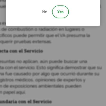
nos pueden calificar bajo reglas presuntas si
uestos a ciertas sustancias peligrosas durante el
No
Yes
a exposición a químicos tóxicos, contaminación
s de combustión o radiación en lugares o
íficos puede permitir que el VA presuma la
equerir pruebas extensas.
cta con el Servicio
presuntas no aplican, aún puede buscar una
a con el servicio. Esto significa demostrar que su
a fue causado por algo que ocurrió durante su
registros médicos, opiniones de expertos y
 de exposiciones ambientales pueden
 papel aquí.
ndaria con el Servicio