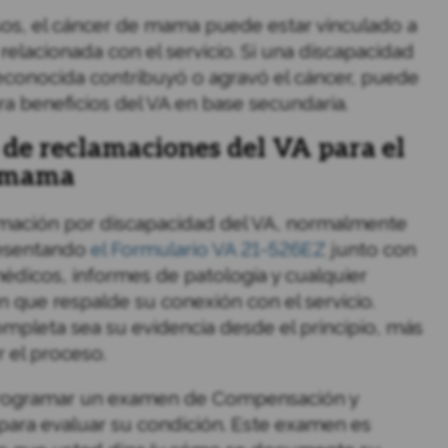
os, el cáncer de mama puede estar vinculado a
relacionada con el servicio. Si una discapacidad
conocida contribuyó o agravó el cáncer, puede
ra beneficios del VA en base secundaria.
 de reclamaciones del VA para el
e mama
amación por discapacidad del VA, normalmente
esentando
el Formulario VA 21-526EZ
junto con
médicos, informes de patología y cualquier
que respalde su conexión con el servicio.
pleta sea su evidencia desde el principio, más
r el proceso.
rogramar un examen de Compensación y
para evaluar su condición. Este examen es