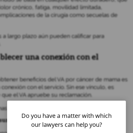
dolor crónico, fatiga, movilidad limitada,
mplicaciones de la cirugía como secuelas de
 a largo plazo aún pueden calificar para
.
blecer una conexión con el
obtener beneficios del VA por cáncer de mama es
conexión con el servicio. Sin ese vínculo, es
 que el VA apruebe su reclamación.
mas de hacerlo.
Do you have a matter with which
unta con el Servicio
our lawyers can help you?