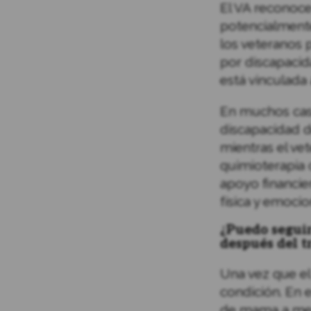
El VA reconoc
potencialmente 
los veteranos 
por discapacid
está vinculada 
En muchos caso
discapacidad d
mientras el ve
quimioterapia 
apoyo financie
física y emoci
¿Puedo seguir
después del t
Una vez que el
condición. En 
de mama a men