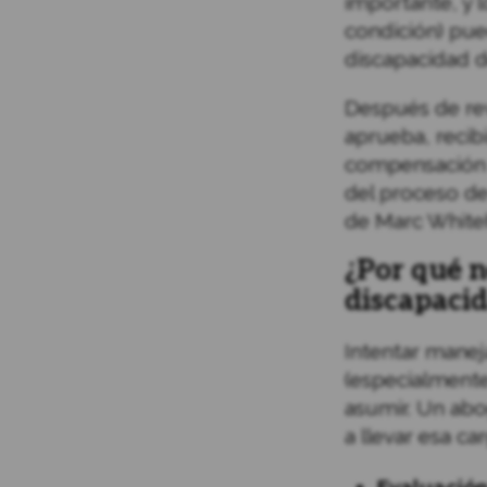
importante, y 
condición) pue
discapacidad d
Después de revi
aprueba, recibi
compensación m
del proceso de
de Marc White
¿Por qué 
discapaci
Intentar manej
(especialmente
asumir. Un abo
a llevar esa ca