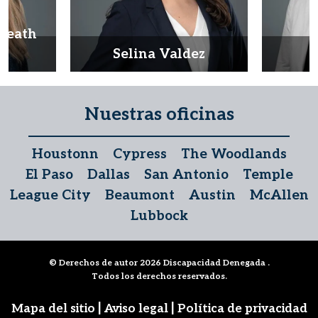
Heath
d
Selina Valdez
D
Nuestras oficinas
Houstonn
Cypress
The Woodlands
El Paso
Dallas
San Antonio
Temple
League City
Beaumont
Austin
McAllen
Lubbock
© Derechos de autor 2026
Discapacidad Denegada
.
Todos los derechos reservados.
|
|
Mapa del sitio
Aviso legal
Política de privacidad