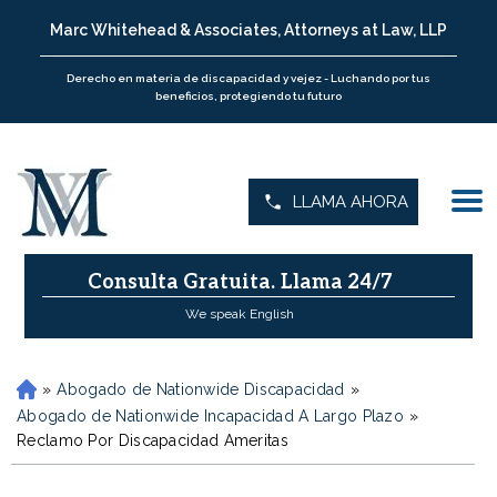
Marc Whitehead & Associates, Attorneys at Law, LLP
Derecho en materia de discapacidad y vejez - Luchando por tus
beneficios, protegiendo tu futuro
LLAMA AHORA
Consulta Gratuita.
Llama 24/7
We speak English
»
Abogado de Nationwide Discapacidad
»
H
o
Abogado de Nationwide Incapacidad A Largo Plazo
»
m
Reclamo Por Discapacidad Ameritas
e