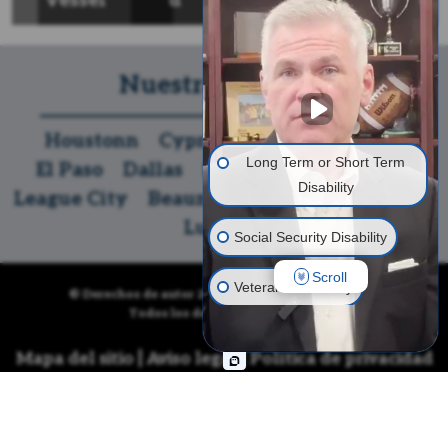
Vessel
d
z
y
e
Nuestras oficinas
Houstonn
Cypress
The Woodlands
Long Term or Short Term
El Paso
Dallas
San Antonio
Temple
Disability
League City
Beaumont
Austin
McAllen
Lubbock
Social Security Disability
Scroll
Veterans' Disability
© Derechos de autor 2026
Discapacidad Denegada
.
Todos los derechos reservados.
Life Insurance
|
|
Mapa del sitio
Aviso legal
Política de privacidad
Long Term Care Insurance
Síguenos
Other Disability Issues
Call us