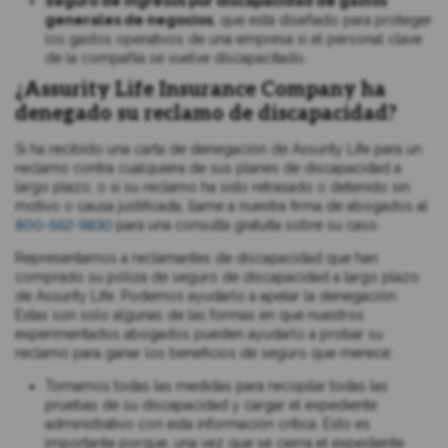
Seguro de ingresos por discapacidad de gastos
generales de negocios
, que está diseñado para proteger
los gastos operativos de una empresa si el personal clave
de la compañía se vuelve discapacitado.
¿Assurity Life Insurance Company ha
denegado su reclamo de discapacidad?
Si ha recibido una carta de denegación de Assurity Life para un
reclamo contra cualquiera de sus planes de discapacidad a
largo plazo, o si su reclamo ha sido retrasado o detenido sin
motivo o causa justificada, llame a nuestra firma de abogados al
800-562-9830
para una consulta gratuita sobre su caso.
Representamos a reclamantes de discapacidad que han
comprado su póliza de seguro de discapacidad a largo plazo
de Assurity Life. Podemos ayudarlo a apelar la denegación.
Estas son solo algunas de las formas en que nuestros
experimentados abogados pueden ayudarlo a probar su
reclamo para ganar los beneficios de seguro que merece:
Tomamos todas las medidas para recopilar todas las
pruebas de su discapacidad y cargar el expediente
administrativo con esta información crítica. Esto es
importante porque, una vez que se cierra el expediente