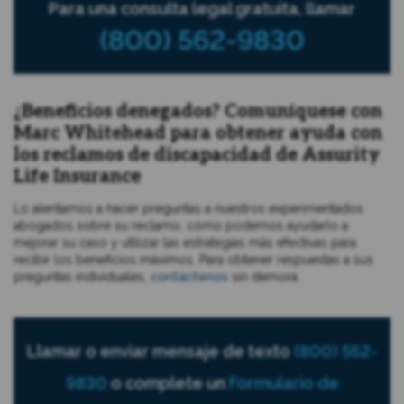
Para una consulta legal gratuita, llamar
(800) 562-9830
¿Beneficios denegados? Comuníquese con
Marc Whitehead para obtener ayuda con
los reclamos de discapacidad de Assurity
Life Insurance
Lo alentamos a hacer preguntas a nuestros experimentados
abogados sobre su reclamo, cómo podemos ayudarlo a
mejorar su caso y utilizar las estrategias más efectivas para
recibir los beneficios máximos. Para obtener respuestas a sus
preguntas individuales,
contáctenos
sin demora.
Llamar o enviar mensaje de texto
(800) 562-
9830
o complete un
Formulario de