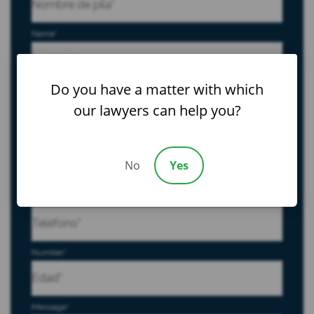
First
Name
*
Last
Do you have a matter with which
Correo electrónico
*
our lawyers can help you?
Tipo de caso
*
No
Yes
Teléfono
*
Number
*
Message
*