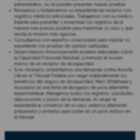
administrativo, no se pueden presentar nuevas pruebas.
Revisamos y fortalecemos su expediente de reclamo con
registros médicos adicionales. Trabajamos con su médico
tratante para presentar y ensamblar los registros de la
manera más precisa posible para maximizar su caso y que
resista la revisión más rigurosa.
Consultamos con expertos vocacionales para mejorar su
expediente con pruebas de opinión calificadas.
Desarrollamos minuciosamente pruebas adecuadas sobre
la Capacidad Funcional Residual, a menudo el núcleo
mismo de un reclamo de discapacidad.
Si es necesario, presentamos una demanda contra Assurity
Life en el Tribunal Federal por negar indebidamente los
beneficios del seguro de discapacidad. Marc Whitehead y
Asociados es una firma de abogados de juicio altamente
experimentada. Manejamos todos los registros, solicitudes,
deposiciones y juicios de la demanda. Al cargar el
expediente al comienzo de su caso, estamos altamente
preparados y armados para luchar en un juicio exitoso en
el tribunal.