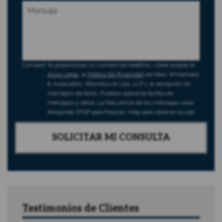
Consent
Al proporcionar su número de teléfono, usted acepta el
Aviso Legal
, la
Política De Privacidad
de Marc Whitehead
& Associates, Attorneys at Law, LLP y la recepción de
mensajes de texto. Pueden aplicarse tarifas de
mensajes y datos. La frecuencia de los mensajes varía.
Responda STOP para finalizar, Help para obtener ayuda.
Testimonios de Clientes