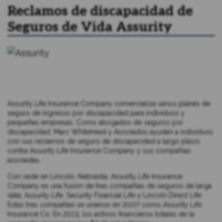
Reclamos de discapacidad de
Seguros de Vida Assurity
Assurity Life Insurance Company comercializa varios planes de
seguro de ingresos por discapacidad para individuos y
pequeñas empresas. Como abogados de seguros por
discapacidad, Marc Whitehead y Asociados ayudan a individuos
con sus reclamos de seguro de discapacidad a largo plazo
contra Assurity Life Insurance Company y sus compañías
asociadas.
Con sede en Lincoln, Nebraska, Assurity Life Insurance
Company es una fusión de tres compañías de seguros de larga
data: Assurity Life, Security Financial Life y Lincoln Direct Life.
Estas tres compañías se unieron en 2007 como Assurity Life
Insurance Co. En 2013, los activos financieros totales de la