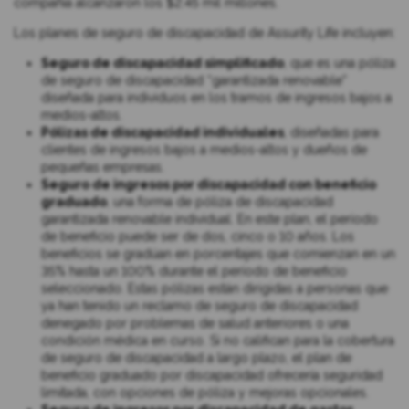
compañía alcanzaron los $2.45 mil millones.
Los planes de seguro de discapacidad de Assurity Life incluyen:
Seguro de discapacidad simplificado
, que es una póliza
de seguro de discapacidad “garantizada renovable”
diseñada para individuos en los tramos de ingresos bajos a
medios-altos.
Pólizas de discapacidad individuales
, diseñadas para
clientes de ingresos bajos a medios-altos y dueños de
pequeñas empresas.
Seguro de ingresos por discapacidad con beneficio
graduado
, una forma de póliza de discapacidad
garantizada renovable individual. En este plan, el período
de beneficio puede ser de dos, cinco o 10 años. Los
beneficios se gradúan en porcentajes que comienzan en un
35% hasta un 100% durante el período de beneficio
seleccionado. Estas pólizas están dirigidas a personas que
ya han tenido un reclamo de seguro de discapacidad
denegado por problemas de salud anteriores o una
condición médica en curso. Si no califican para la cobertura
de seguro de discapacidad a largo plazo, el plan de
beneficio graduado por discapacidad ofrecería seguridad
limitada, con opciones de póliza y mejoras opcionales.