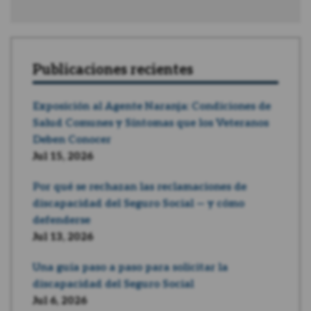
Publicaciones recientes
Exposición al Agente Naranja: Condiciones de
Salud Comunes y Síntomas que los Veteranos
Deben Conocer
Jul 15, 2026
Por qué se rechazan las reclamaciones de
discapacidad del Seguro Social — y cómo
defenderse
Jul 13, 2026
Una guía paso a paso para solicitar la
discapacidad del Seguro Social
Jul 6, 2026