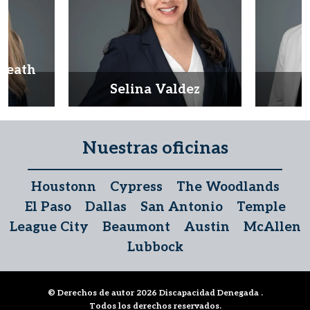
Heath
d
Selina Valdez
D
Nuestras oficinas
Houstonn
Cypress
The Woodlands
El Paso
Dallas
San Antonio
Temple
League City
Beaumont
Austin
McAllen
Lubbock
© Derechos de autor 2026
Discapacidad Denegada
.
Todos los derechos reservados.