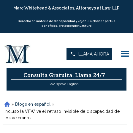
Marc Whitehead & Associates, Attorneys at Law, LLP
Derecho en materia de discapacidad y vejez - Luchando por tus
beneficios, protegiendo tu futuro
LLAMA AHORA
Consulta Gratuita.
Llama 24/7
We speak English
»
Blogs en español
»
H
o
Incluso la VFW ve el retraso invisible de discapacidad de
m
los veteranos.
e