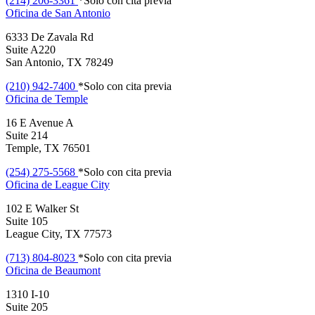
(214) 206-3361
*Solo con cita previa
Oficina de
San Antonio
6333 De Zavala Rd
Suite A220
San Antonio, TX 78249
(210) 942-7400
*Solo con cita previa
Oficina de
Temple
16 E Avenue A
Suite 214
Temple, TX 76501
(254) 275-5568
*Solo con cita previa
Oficina de
League City
102 E Walker St
Suite 105
League City, TX 77573
(713) 804-8023
*Solo con cita previa
Oficina de
Beaumont
1310 I-10
Suite 205