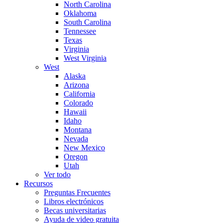
North Carolina
Oklahoma
South Carolina
Tennessee
Texas
Virginia
West Virginia
West
Alaska
Arizona
California
Colorado
Hawaii
Idaho
Montana
Nevada
New Mexico
Oregon
Utah
Ver todo
Recursos
Preguntas Frecuentes
Libros electrónicos
Becas universitarias
Ayuda de video gratuita