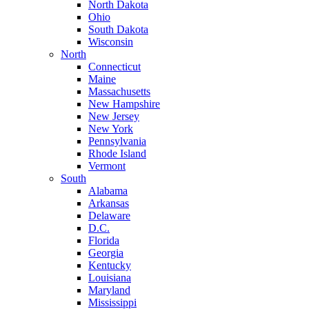
North Dakota
Ohio
South Dakota
Wisconsin
North
Connecticut
Maine
Massachusetts
New Hampshire
New Jersey
New York
Pennsylvania
Rhode Island
Vermont
South
Alabama
Arkansas
Delaware
D.C.
Florida
Georgia
Kentucky
Louisiana
Maryland
Mississippi