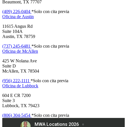
Beaumont, TX 77707
(409) 226-0404
*Solo con cita previa
Oficina de
Austin
11615 Angus Rd
Suite 104A
Austin, TX 78759
(737) 245-6481
*Solo con cita previa
Oficina de
McAllen
425 W Nolana Ave
Suite D
McAllen, TX 78504
(956) 222-1111
*Solo con cita previa
Oficina de
Lubbock
604 E CR 7200
Suite 3
Lubbock, TX 79423
(806) 304-5454
*Solo con cita previa