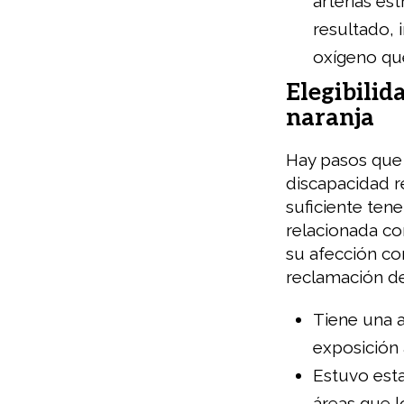
arterias e
resultado, 
oxígeno que
Elegibilid
naranja
Hay pasos que 
discapacidad r
suficiente ten
relacionada con
su afección co
reclamación de
Tiene una a
exposición 
Estuvo est
áreas que l