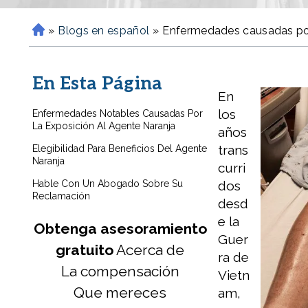
»
Blogs en español
»
Enfermedades causadas por 
H
o
m
En Esta Página
e
En
los
Enfermedades Notables Causadas Por
La Exposición Al Agente Naranja
años
trans
Elegibilidad Para Beneficios Del Agente
Naranja
curri
Hable Con Un Abogado Sobre Su
dos
Reclamación
desd
e la
Obtenga asesoramiento
Guer
gratuito
Acerca de
ra de
La compensación
Vietn
Que mereces
am,