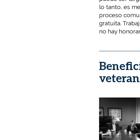
lo tanto, es m
proceso comuni
gratuita. Trab
no hay honorar
Benefic
veteran