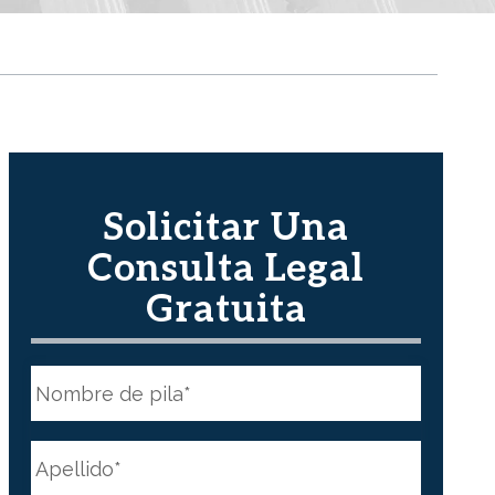
Solicitar Una
Consulta Legal
Gratuita
N
o
m
b
First
r
N
e
a
*
m