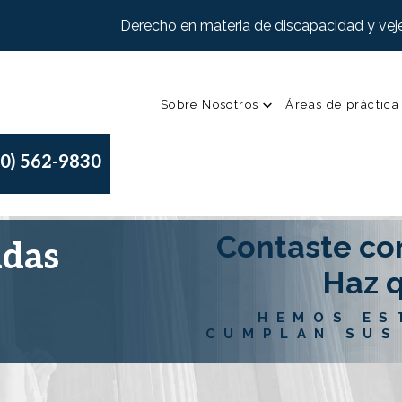
Derecho en materia de discapacidad y veje
Sobre Nosotros
Áreas de práctica
00) 562-9830
Contaste co
adas
Haz q
HEMOS ES
CUMPLAN SUS