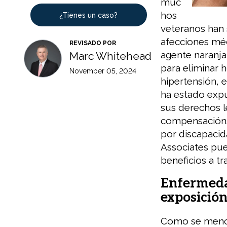
muc
hos
¿Tienes un caso?
veteranos han
afecciones méd
REVISADO POR
agente naranja 
Marc Whitehead
para eliminar h
November 05, 2024
hipertensión, 
ha estado expu
sus derechos l
compensación.
por discapaci
Associates pue
beneficios a tr
Enfermeda
exposición
Como se menc