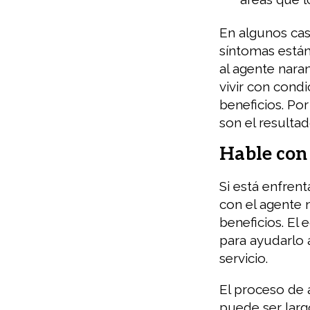
En algunos cas
síntomas están
al agente nara
vivir con cond
beneficios. P
son el resultad
Hable con
Si está enfren
con el agente 
beneficios. El
para ayudarlo 
servicio.
El proceso de 
puede ser largo