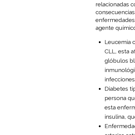
relacionadas c
consecuencias 
enfermedades 
agente químico
Leucemia c
CLL, esta a
glóbulos bl
inmunológic
infecciones
Diabetes ti
persona que
esta enferm
insulina, q
Enfermedad 