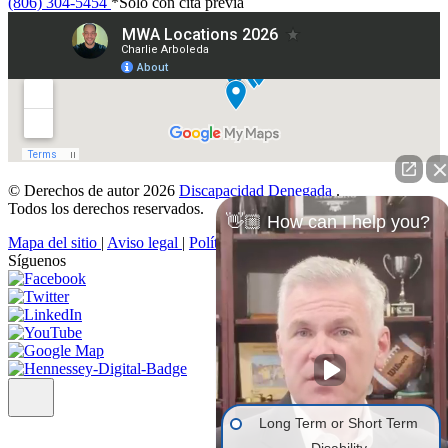
(806) 304-5454
*Solo con cita previa
© Derechos de autor 2026
Discapacidad Denegada
.
Todos los derechos reservados.
👋🏼 How can I help you?
Mapa del sitio
|
Aviso legal
|
Política de privacidad
Síguenos
Long Term or Short Term