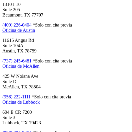
1310 I-10
Suite 205
Beaumont, TX 77707
(409) 226-0404
*Solo con cita previa
Oficina de
Austin
11615 Angus Rd
Suite 104A
Austin, TX 78759
(737) 245-6481
*Solo con cita previa
Oficina de
McAllen
425 W Nolana Ave
Suite D
McAllen, TX 78504
(956) 222-1111
*Solo con cita previa
Oficina de
Lubbock
604 E CR 7200
Suite 3
Lubbock, TX 79423