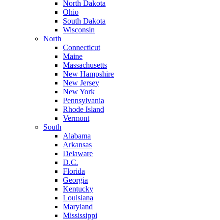
North Dakota
Ohio
South Dakota
Wisconsin
North
Connecticut
Maine
Massachusetts
New Hampshire
New Jersey
New York
Pennsylvania
Rhode Island
Vermont
South
Alabama
Arkansas
Delaware
D.C.
Florida
Georgia
Kentucky
Louisiana
Maryland
Mississippi