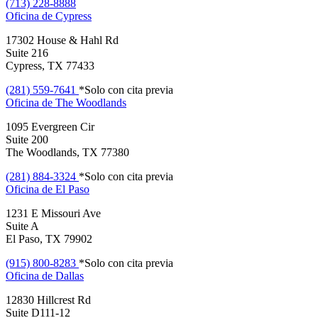
(713) 228-8888
Oficina de
Cypress
17302 House & Hahl Rd
Suite 216
Cypress, TX 77433
(281) 559-7641
*Solo con cita previa
Oficina de
The Woodlands
1095 Evergreen Cir
Suite 200
The Woodlands, TX 77380
(281) 884-3324
*Solo con cita previa
Oficina de
El Paso
1231 E Missouri Ave
Suite A
El Paso, TX 79902
(915) 800-8283
*Solo con cita previa
Oficina de
Dallas
12830 Hillcrest Rd
Suite D111-12