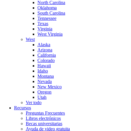
North Carolina
Oklahoma
South Carolina
Tennessee
Texas
Virginia
West Virginia
West
Alaska
Arizona
California
Colorado
Hawaii
Idaho
Montana
Nevada
New Mexico
Oregon
Utah
Ver todo
Recursos
Preguntas Frecuentes
Libros electrónicos
Becas universitarias
Ayuda de video gratuita