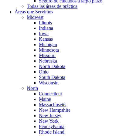
Seguro de cuidados a largo plazo
Todas las áreas de práctica
Áreas que Servimos
Midwest
Illinois
Indiana
Iowa
Kansas
Michigan
Minnesota
Missouri
Nebraska
North Dakota
Ohio
South Dakota
Wisconsin
North
Connecticut
Maine
Massachusetts
New Hampshire
New Jersey
New York
Pennsylvania
Rhode Island