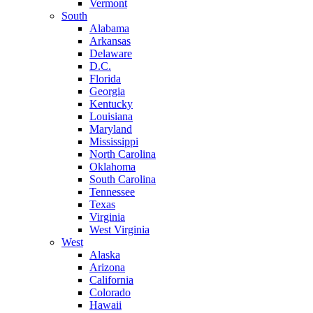
Vermont
South
Alabama
Arkansas
Delaware
D.C.
Florida
Georgia
Kentucky
Louisiana
Maryland
Mississippi
North Carolina
Oklahoma
South Carolina
Tennessee
Texas
Virginia
West Virginia
West
Alaska
Arizona
California
Colorado
Hawaii