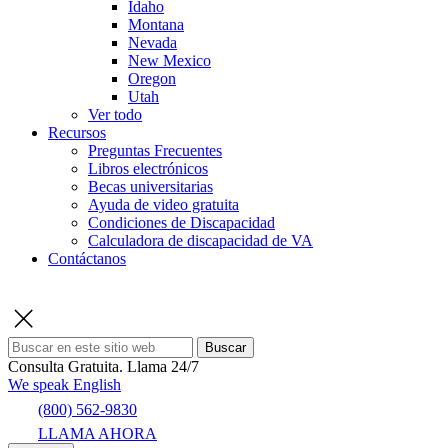
Idaho
Montana
Nevada
New Mexico
Oregon
Utah
Ver todo
Recursos
Preguntas Frecuentes
Libros electrónicos
Becas universitarias
Ayuda de video gratuita
Condiciones de Discapacidad
Calculadora de discapacidad de VA
Contáctanos
Buscar
Consulta Gratuita.
Llama 24/7
We speak English
(800) 562-9830
LLAMA AHORA