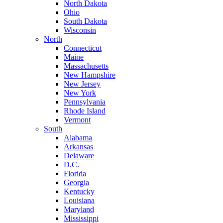
North Dakota
Ohio
South Dakota
Wisconsin
North
Connecticut
Maine
Massachusetts
New Hampshire
New Jersey
New York
Pennsylvania
Rhode Island
Vermont
South
Alabama
Arkansas
Delaware
D.C.
Florida
Georgia
Kentucky
Louisiana
Maryland
Mississippi