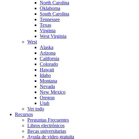
North Carolina
Oklahoma
South Carolina
Tennessee
Texas
Virginia
West Virginia
West
Alaska
Arizona
California
Colorado
Hawaii
Idaho
Montana
Nevada
New Mexico
Oregon
Utah
Ver todo
Recursos
Preguntas Frecuentes
Libros electrónicos
Becas universitarias
Ayuda de video gratuita