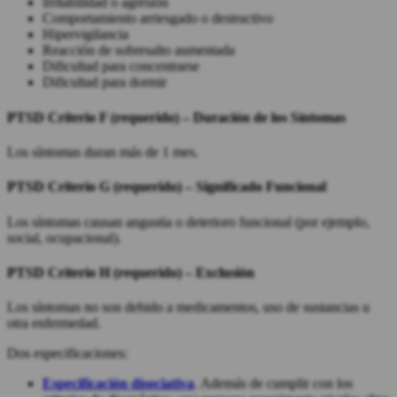
Irritabilidad o agresión
Comportamiento arriesgado o destructivo
Hipervigilancia
Reacción de sobresalto aumentada
Dificultad para concentrarse
Dificultad para dormir
PTSD
Criterio F (requerido) –
Duración
de los Síntomas
Los síntomas duran más de 1 mes.
PTSD
Criterio G (requerido) –
Significado Funcional
Los síntomas causan angustia o deterioro funcional (por ejemplo,
social, ocupacional).
PTSD
Criterio H (requerido) –
Exclusión
Los síntomas no son debido a medicamentos, uso de sustancias u
otra enfermedad.
Dos especificaciones:
Especificación disociativa
. Además de cumplir con los