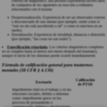
criterios de diagnóstico, una persona experimenta niveles altos
de cualquiera de los siguientes en reacción a estímulos
relacionados con el trauma:
Despersonalización. Experiencia de ser un observador externo
o desconectado de uno mismo (por ejemplo, sentir como si
“esto no me está sucediendo a mí” o como si estuviera en un
sueño).
Derealización. Experiencia de irrealidad, distancia o distorsión
(por ejemplo, “las cosas no son reales”).
Especificación retardada
.
Los criterios diagnósticos completos
no se cumplen hasta al menos seis meses después del trauma(s),
aunque el inicio de los síntomas puede ocurrir inmediatamente.
Fórmula de calificación general para trastornos
mentales (38 CFR § 4.130)
Calificación
Escenario
de PTSD
Impedimento total en el trabajo y en las
relaciones sociales, debido a síntomas
como: impedimento grave en los
procesos de pensamiento o
comunicación; delirios o alucinaciones