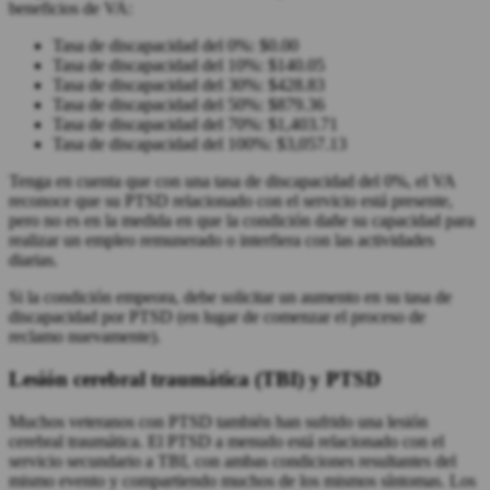
beneficios de VA:
Tasa de discapacidad del 0%: $0.00
Tasa de discapacidad del 10%: $140.05
Tasa de discapacidad del 30%: $428.83
Tasa de discapacidad del 50%: $879.36
Tasa de discapacidad del 70%: $1,403.71
Tasa de discapacidad del 100%: $3,057.13
Tenga en cuenta que con una tasa de discapacidad del 0%, el VA
reconoce que su PTSD relacionado con el servicio está presente,
pero no es en la medida en que la condición dañe su capacidad para
realizar un empleo remunerado o interfiera con las actividades
diarias.
Si la condición empeora, debe solicitar un aumento en su tasa de
discapacidad por PTSD (en lugar de comenzar el proceso de
reclamo nuevamente).
Lesión cerebral traumática (TBI) y PTSD
Muchos veteranos con PTSD también han sufrido una lesión
cerebral traumática. El PTSD a menudo está relacionado con el
servicio secundario a TBI, con ambas condiciones resultantes del
mismo evento y compartiendo muchos de los mismos síntomas. Los