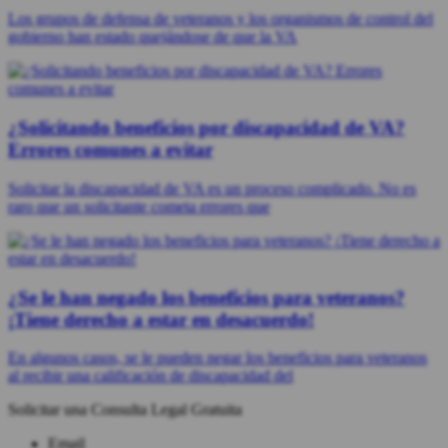
Los grupos de defensa de veteranos y los organismos de control del
gobierno han estado quejándose de que la VA
¿Solicitando beneficios por discapacidad de VA?
Errores comunes a evitar
Solicitar la discapacidad de VA es un proceso complicado. No es
raro que un solicitante cometa errores que
¿Se le han negado los beneficios para veteranos?
¡Tiene derecho a estar en desacuerdo!
En algunos casos, se le pueden negar los beneficios para veteranos
al recibir una calificación de discapacidad del
Solicitar una Consulta Legal Gratuita
Email