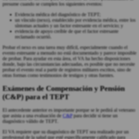
presume cuando se cumplen los siguientes eventos:
Evidencia médica del diagnóstico de TEPT;
un vínculo (nexo), establecido por evidencia médica, entre los
síntomas actuales y un factor estresante en el servicio; y
evidencia de apoyo creíble de que el factor estresante
reclamado ocurrió.
Probar el nexo es una tarea muy difícil, especialmente cuando el
evento estresante a menudo no está documentado y parece imposible
de probar. Para ayudar en esta área, el VA ha hecho disposiciones
donde, bajo las circunstancias adecuadas, es posible que no necesite
probar el evento real a partir de registros militares escritos, sino de
otras formas como testimonios de testigos y otras fuentes.
Exámenes de Compensación y Pensión
(C&P) para el TEPT
El antecedente anterior es importante porque se le pedirá al veterano
que asista a una evaluación de
C&P
para decidir si tiene un
diagnóstico válido de TEPT.
El VA requiere que su diagnóstico de TEPT sea realizado por un
profesional de la salud que esté específicamente calificado para