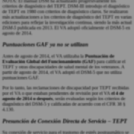
NOTA: El manual DSM ha actualizado progresivamente los
criterios de diagnóstico del TEPT. DSM-III introdujo el diagnóstico
de TEPT en 1980 con criterios de diagnóstico claros. Se realizaron
más actualizaciones a los criterios de diagnóstico del TEPT en varias
ediciones para reflejar la investigación continua, siendo la más actual
DSM-5
publicada en 2013. El VA adoptó oficialmente el DSM-5 en
agosto de 2014.
Puntuaciones GAF ya no se utilizan
Antes de agosto de 2014, el VA utilizaba la
Puntuación de
Evaluación Global del Funcionamiento (GAF)
para calificar el
TEPT y otras discapacidades de salud mental de los veteranos. A
partir de agosto de 2014, el VA adoptó el DSM-5 que no utiliza
puntuaciones GAF.
Por lo tanto, las reclamaciones de discapacidad por TEPT recibidas
por el VA o que estaban pendientes de revisión por el VA
el 4 de
agosto de 2014 o después
, serán evaluadas según los criterios de
diagnóstico del DSM-5 y calificadas de acuerdo con el CFR 38 §
4.130.
Presunción de Conexión Directa de Servicio – TEPT
Su conexión de servicio para el trastorno de estrés postraumático se