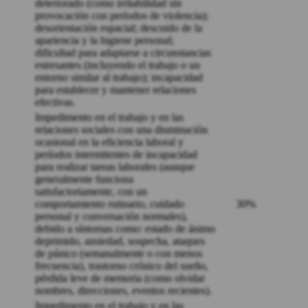
deteriorado (como irritabilidad sin
provocación con períodos de violencia);
desorientación espacial; descuido de la
apariencia y la higiene personal;
dificultad para adaptarse a circunstancias
estresantes (incluyendo el trabajo o un
entorno similar al trabajo); incapacidad
para establecer y mantener relaciones
efectivas.
Impedimento en el trabajo y en las
relaciones sociales con una disminución
ocasional en la eficiencia laboral y
períodos intermitentes de incapacidad
para realizar tareas laborales (aunque
generalmente funciona
satisfactoriamente, con un
comportamiento rutinario, cuidado
30%
personal y conversación normales),
debido a síntomas como: estado de ánimo
deprimido, ansiedad, sospecha, ataques
de pánico (semanalmente o con menos
frecuencia), trastorno crónico del sueño,
pérdida leve de memoria (como olvidar
nombres, direcciones, eventos recientes).
Impedimento en el trabajo y en las