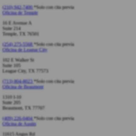
(210) 942-7400
*Solo con cita previa
Oficina de
Temple
16 E Avenue A
Suite 214
Temple, TX 76501
(254) 275-5568
*Solo con cita previa
Oficina de
League City
102 E Walker St
Suite 105
League City, TX 77573
(713) 804-8023
*Solo con cita previa
Oficina de
Beaumont
1310 I-10
Suite 205
Beaumont, TX 77707
(409) 226-0404
*Solo con cita previa
Oficina de
Austin
11615 Angus Rd