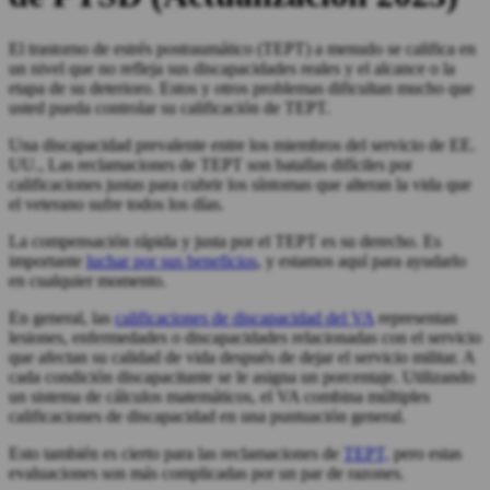
El trastorno de estrés postraumático (TEPT) a menudo se califica en
un nivel que no refleja sus discapacidades reales y el alcance o la
etapa de su deterioro. Estos y otros problemas dificultan mucho que
usted pueda controlar su calificación de TEPT.
Una discapacidad prevalente entre los miembros del servicio de EE.
UU., Las reclamaciones de TEPT son batallas difíciles por
calificaciones justas para cubrir los síntomas que alteran la vida que
el veterano sufre todos los días.
La compensación rápida y justa por el TEPT es su derecho. Es
importante
luchar por sus beneficios
, y estamos aquí para ayudarlo
en cualquier momento.
En general, las
calificaciones de discapacidad del VA
representan
lesiones, enfermedades o discapacidades relacionadas con el servicio
que afectan su calidad de vida después de dejar el servicio militar. A
cada condición discapacitante se le asigna un porcentaje. Utilizando
un sistema de cálculos matemáticos, el VA combina múltiples
calificaciones de discapacidad en una puntuación general.
Esto también es cierto para las reclamaciones de
TEPT,
pero estas
evaluaciones son más complicadas por un par de razones.