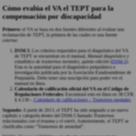
Cómo evalúa el VA el TEPT para la
compensación por discapacidad
Primero:
el VA se basa en dos fuentes diferentes al evaluar una
reclamación de TEPT, la primera de las cuales es una fuente
externa:
DSM-5
: Los criterios requeridos para el diagnóstico del VA
de TEPT se encuentran en el manual,
Manual diagnóstico y
estadístico de trastornos mentales, quinta edición
(
DSM-5
).
Esta es la autoridad para el diagnóstico psiquiátrico e
investigación publicada por la Asociación Estadounidense de
Psiquiatría. Debe tener una suscripción para poder ver el
manual en línea.
Calendario de calificación oficial del VA en el Código de
Regulaciones Federales:
Encontrará esto en línea en 38 CFR
§ 4.130 –
Calendario de calificaciones – Trastornos mentales
.
Segundo:
A partir de 2013, el TEPT ha sido asignado a un nuevo
capítulo y categoría dentro del DSM-5 llamado
Trastornos
relacionados con el trauma y el estrés.
Anteriormente, el TEPT se
clasificaba como “Trastornos de ansiedad”.