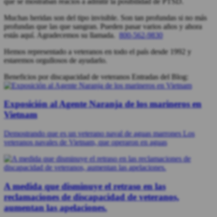
que se mostraban reacios a admitir la posibilidad de PTSD.
Muchas heridas son del tipo invisible. Son tan profundas si no más
profundas que las que sangran. Pueden pasar varios años y ahora
estás aquí. Agradecemos su llamada.
800-562-9830
Hemos representado a veteranos en todo el país desde 1992 y
estaremos orgullosos de ayudarlo.
Beneficios por discapacidad de veteranos Entradas del Blog:
Exposición al Agente Naranja de los marineros en
Vietnam
Demostrando que es un veterano naval de aguas marrones Los
veteranos navales de Vietnam, que operaron en aguas
A medida que disminuye el retraso en las
reclamaciones de discapacidad de veteranos,
aumentan las apelaciones.