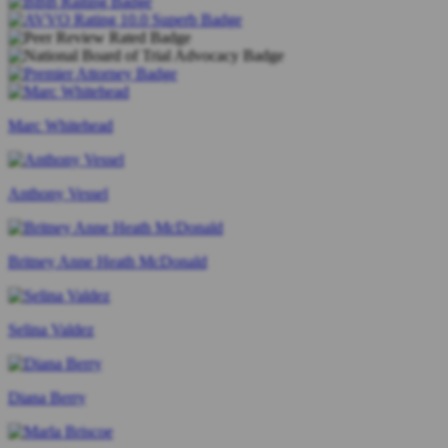
Marc Whitehead
Anthony Vessel
Britney Anne Heath McDonald
Selina Valdez
Diana Berry