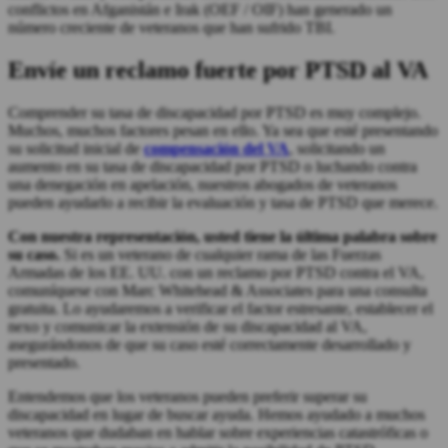
conflictos en Afganistán e Irak (OEF / OIF) han generado un
número creciente de veteranos que han sufrido TBI.
Envíe un reclamo fuerte por PTSD al VA
Comprender su tasa de discapacidad por PTSD es muy complejo.
Muchos, muchos factores pesan en ello. Ya sea que esté presentando
su solicitud inicial de
compensación del VA
, solicitando un
aumento en su tasa de discapacidad por PTSD o luchando contra
una denegación en apelación, nuestros abogados de veteranos
pueden ayudarlo a recibir la evaluación y tasa de PTSD que merece.
Con nuestra representación, usted tiene la última palabra sobre
su caso.
Si es un veterano de cualquier rama de las Fuerzas
Armadas de los EE. UU. con un reclamo por PTSD contra el VA,
comuníquese con Marc Whitehead & Associates para una consulta
gratuita. Lo ayudaremos a verificar el factor estresante, establecer el
nexo y comunicar la extensión de su discapacidad al VA,
asegurándonos de que su caso esté correctamente desarrollado y
presentado.
Entendemos que los veteranos pueden preferir superar su
discapacidad en lugar de buscar ayuda. Hemos ayudado a muchos
veteranos que dudaban en hablar sobre experiencias catastróficas o