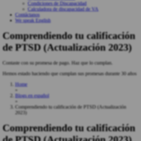
Condiciones de Discapacidad
Calculadora de discapacidad de VA
Contáctanos
We speak English
Comprendiendo tu calificación
de PTSD (Actualización 2023)
Contaste con su promesa de pago. Haz que lo cumplan.
Hemos estado haciendo que cumplan sus promesas durante 30 años
Home
»
Blogs en español
»
Comprendiendo tu calificación de PTSD (Actualización
2023)
Comprendiendo tu calificación
de PTSD (Actualización 2023)