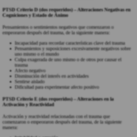
PTSD
Criterio D (dos requeridos) –
Alteraciones Negativas en
Cogniciones y Estado de Ánimo
Pensamientos o sentimientos negativos que comenzaron o
empeoraron después del trauma, de la siguiente manera:
Incapacidad para recordar características clave del trauma
Pensamientos y suposiciones excesivamente negativos sobre
uno mismo o el mundo
Culpa exagerada de uno mismo o de otros por causar el
trauma
Afecto negativo
Disminución del interés en actividades
Sentirse aislado
Dificultad para experimentar afecto positivo
PTSD
Criterio E (dos requeridos) –
Alteraciones en la
Activación y Reactividad
Activación y reactividad relacionadas con el trauma que
comenzaron o empeoraron después del trauma, de la siguiente
manera: