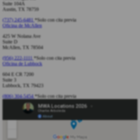
Suite 104A
Austin, TX 78759
(737) 245-6481
*Solo con cita previa
Oficina de
McAllen
425 W Nolana Ave
Suite D
McAllen, TX 78504
(956) 222-1111
*Solo con cita previa
Oficina de
Lubbock
604 E CR 7200
Suite 3
Lubbock, TX 79423
(806) 304-5454
*Solo con cita previa