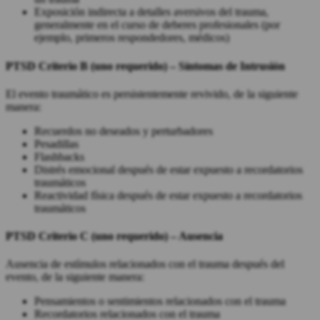
Exposición indirecta a detalles aversivos del trauma,
generalmente en el curso de deberes profesionales (por
ejemplo, primeros respondedores, médicos)
PTSD
Criterio B (uno requerido) –
Síntomas de Intrusión
El evento traumático es persistentemente revivido, de la siguiente
manera:
Recuerdos no deseados y perturbadores
Pesadillas
Flashbacks
Distrés emocional después de estar expuesto a recordatorios
traumáticos
Reactividad física después de estar expuesto a recordatorios
traumáticos
PTSD
Criterio C (uno requerido) –
Ausencia
Ausencia de estímulos relacionados con el trauma después del
evento, de la siguiente manera:
Pensamientos o sentimientos relacionados con el trauma
Recordatorios relacionados con el trauma