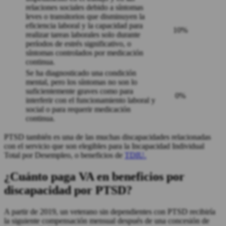
relaciones sociales debido a síntomas
leves o transitorios que disminuyen la
eficiencia laboral y la capacidad para
10%
realizar tareas laborales solo durante
períodos de estrés significativo, o
síntomas controlados por medicación
continua.
Se ha diagnosticado una condición
mental, pero los síntomas no son lo
suficientemente graves como para
0%
interferir con el funcionamiento laboral y
social o para requerir medicación
continua.
PTSD también es una de las muchas discapacidades relacionadas
con el servicio que son elegibles para la Incapacidad Individual
Total por Desempleo, o beneficios de
TDIU.
¿Cuánto paga VA en beneficios por
discapacidad por PTSD?
A partir de 2019, un veterano sin dependientes con PTSD recibiría
la siguiente compensación mensual después de una concesión de