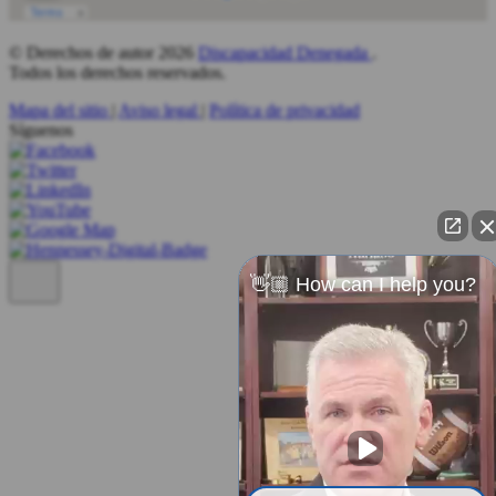
© Derechos de autor 2026
Discapacidad Denegada
.
Todos los derechos reservados.
Mapa del sitio
|
Aviso legal
|
Política de privacidad
Síguenos
👋🏼 How can I help you?