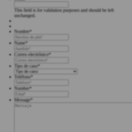
This field is for validation purposes and should be left
unchanged.
Nombre
*
First
Name
*
Last
Correo electrónico
*
Tipo de caso
*
Teléfono
*
Number
*
Message
*