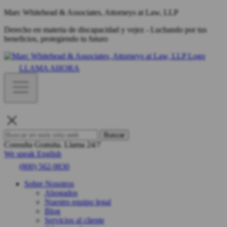
Marc Whitehead & Associates, Attorneys at Law, LLP
Derecho en materia de discapacidad y vejez - Luchando por tus
beneficios, protegiendo tu futuro
LLAMA AHORA
Buscar
Consulta Gratuita.
Llama 24/7
We speak English
(800) 562-9830
Sobre Nosotros
Abogados
Nuestro equipo legal
Blog
Servicios al cliente