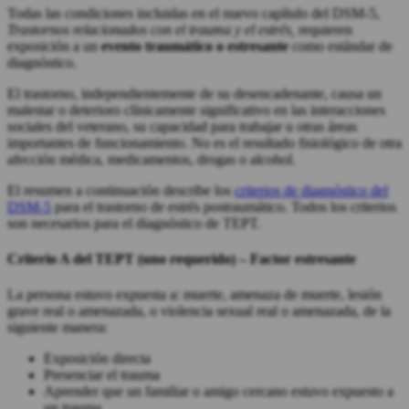
Todas las condiciones incluidas en el nuevo capítulo del DSM-5,
Trastornos relacionados con el trauma y el estrés,
requieren
exposición a un
evento traumático o estresante
como estándar de
diagnóstico.
El trastorno, independientemente de su desencadenante, causa un
malestar o deterioro clínicamente significativo en las interacciones
sociales del veterano, su capacidad para trabajar u otras áreas
importantes de funcionamiento. No es el resultado fisiológico de otra
afección médica, medicamentos, drogas o alcohol.
El resumen a continuación describe los
criterios de diagnóstico del
DSM-5
para el trastorno de estrés postraumático. Todos los criterios
son necesarios para el diagnóstico de TEPT.
Criterio A del TEPT (uno requerido) –
Factor estresante
La persona estuvo expuesta a: muerte, amenaza de muerte, lesión
grave real o amenazada, o violencia sexual real o amenazada, de la
siguiente manera:
Exposición directa
Presenciar el trauma
Aprender que un familiar o amigo cercano estuvo expuesto a
un trauma