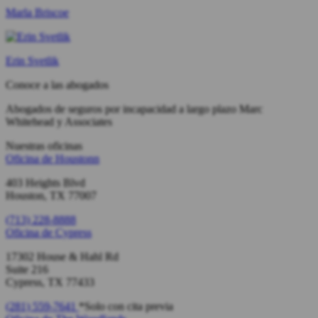
Marla Briscoe
Erin Svetlik
Conoce a las abogados
Abogados de seguros por incapacidad a largo plazo Marc
Whitehead y Associates
Nuestras oficinas
Oficina de
Houstonn
403 Heights Blvd
Houston, TX 77007
(713) 228-8888
Oficina de
Cypress
17302 House & Hahl Rd
Suite 216
Cypress, TX 77433
(281) 559-7641
*Solo con cita previa