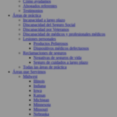
Cómo ayudamos
Abogados referentes
Testimonios
Áreas de práctica
Incapacidad a largo plazo
Discapacidad del Seguro Social
Discapacidad por Veteranos
Discapacidad de médicos y profesionales médicos
Lesiones personales
Productos Peligrosos
Dispositivos médicos defectuosos
Reclamaciones de seguros
Negativas de seguros de vida
Seguro de cuidados a largo plazo
Todas las áreas de práctica
Áreas que Servimos
Midwest
Illinois
Indiana
Iowa
Kansas
Michigan
Minnesota
Missouri
Nebraska