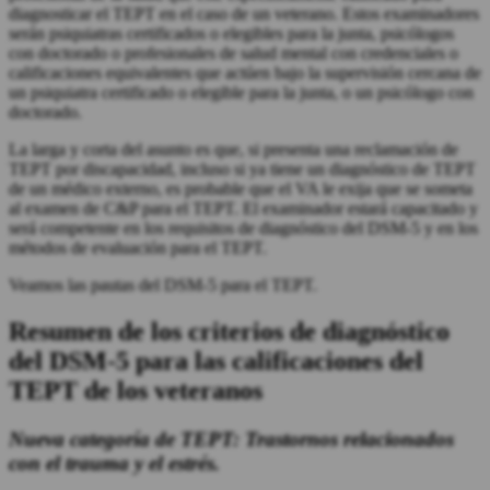
diagnosticar el TEPT en el caso de un veterano. Estos examinadores
serán psiquiatras certificados o elegibles para la junta, psicólogos
con doctorado o profesionales de salud mental con credenciales o
calificaciones equivalentes que actúen bajo la supervisión cercana de
un psiquiatra certificado o elegible para la junta, o un psicólogo con
doctorado.
La larga y corta del asunto es que, si presenta una reclamación de
TEPT por discapacidad, incluso si ya tiene un diagnóstico de TEPT
de un médico externo, es probable que el VA le exija que se someta
al examen de C&P para el TEPT. El examinador estará capacitado y
será competente en los requisitos de diagnóstico del DSM-5 y en los
métodos de evaluación para el TEPT.
Veamos las pautas del DSM-5 para el TEPT.
Resumen de los criterios de diagnóstico
del DSM-5 para las calificaciones del
TEPT de los veteranos
Nueva categoría de TEPT:
Trastornos relacionados
con el trauma y el estrés.