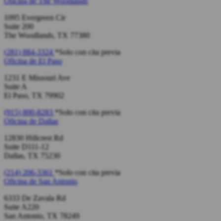
Oficina de
The Woodlands
1095 Evergreen Cir
Suite 200
The Woodlands, TX 77380
(281) 884-3324
*Solo con cita previa
Oficina de
El Paso
1231 E Missouri Ave
Suite A
El Paso, TX 79902
(915) 800-8283
*Solo con cita previa
Oficina de
Dallas
12830 Hillcrest Rd
Suite D111-12
Dallas, TX 75230
(214) 206-3361
*Solo con cita previa
Oficina de
San Antonio
6333 De Zavala Rd
Suite A220
San Antonio, TX 78249