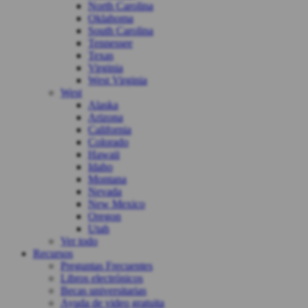
North Carolina
Oklahoma
South Carolina
Tennessee
Texas
Virginia
West Virginia
West
Alaska
Arizona
California
Colorado
Hawaii
Idaho
Montana
Nevada
New Mexico
Oregon
Utah
Ver todo
Recursos
Preguntas Frecuentes
Libros electrónicos
Becas universitarias
Ayuda de video gratuita