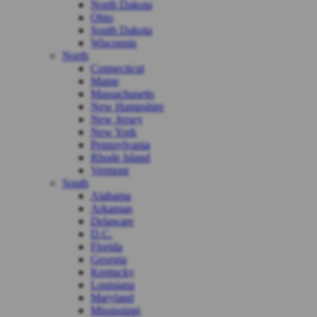
North Dakota
Ohio
South Dakota
Wisconsin
North
Connecticut
Maine
Massachusetts
New Hampshire
New Jersey
New York
Pennsylvania
Rhode Island
Vermont
South
Alabama
Arkansas
Delaware
D.C.
Florida
Georgia
Kentucky
Louisiana
Maryland
Mississippi