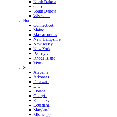
North Dakota
Ohio
South Dakota
Wisconsin
North
Connecticut
Maine
Massachusetts
New Hampshire
New Jersey
New York
Pennsylvania
Rhode Island
Vermont
South
Alabama
Arkansas
Delaware
D.C.
Florida
Georgia
Kentucky
Louisiana
Maryland
Mississippi