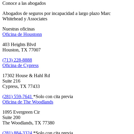
Conoce a las abogados
Abogados de seguros por incapacidad a largo plazo Marc
Whitehead y Associates
Nuestras oficinas
Oficina de
Houstonn
403 Heights Blvd
Houston, TX 77007
(713) 228-8888
Oficina de
Cypress
17302 House & Hahl Rd
Suite 216
Cypress, TX 77433
(281) 559-7641
*Solo con cita previa
Oficina de
The Woodlands
1095 Evergreen Cir
Suite 200
The Woodlands, TX 77380
(281) 884-3324
*Solo con cita previa