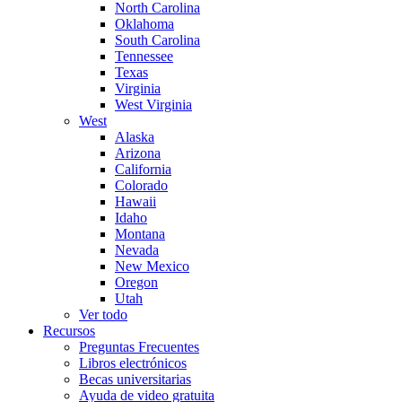
North Carolina
Oklahoma
South Carolina
Tennessee
Texas
Virginia
West Virginia
West
Alaska
Arizona
California
Colorado
Hawaii
Idaho
Montana
Nevada
New Mexico
Oregon
Utah
Ver todo
Recursos
Preguntas Frecuentes
Libros electrónicos
Becas universitarias
Ayuda de video gratuita