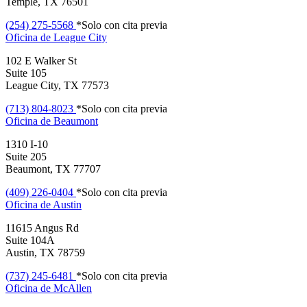
Temple, TX 76501
(254) 275-5568
*Solo con cita previa
Oficina de
League City
102 E Walker St
Suite 105
League City, TX 77573
(713) 804-8023
*Solo con cita previa
Oficina de
Beaumont
1310 I-10
Suite 205
Beaumont, TX 77707
(409) 226-0404
*Solo con cita previa
Oficina de
Austin
11615 Angus Rd
Suite 104A
Austin, TX 78759
(737) 245-6481
*Solo con cita previa
Oficina de
McAllen