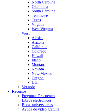
North Carolina
Oklahoma
South Carolina
Tennessee
Texas
Virginia
West Virginia
West
Alaska
Arizona
California
Colorado
Hawaii
Idaho
Montana
Nevada
New Mexico
Oregon
Utah
Ver todo
Recursos
Preguntas Frecuentes
Libros electrónicos
Becas universitarias
Ayuda de video gratuita