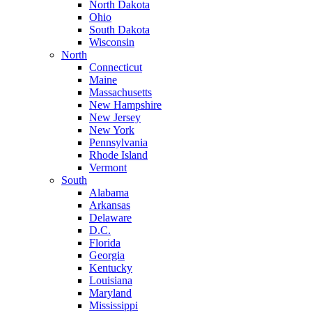
North Dakota
Ohio
South Dakota
Wisconsin
North
Connecticut
Maine
Massachusetts
New Hampshire
New Jersey
New York
Pennsylvania
Rhode Island
Vermont
South
Alabama
Arkansas
Delaware
D.C.
Florida
Georgia
Kentucky
Louisiana
Maryland
Mississippi