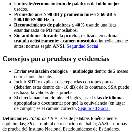
Umbrales/reconocimiento de palabras del oído mejor
usados.
Promedio aire ≥ 90 dB
y
promedio hueso ≥ 60 dB
a
500/1000/2000 Hz
,
o
Reconocimiento de palabras ≤ 40%
usando una lista
estandarizada de
PB
monosílabos.
Sin audífonos durante la prueba
; realizada en
cabina
tratada acústicamente
;
examen otoscópico
inmediatamente
antes; normas según
ANSI
.
Seguridad Social
Consejos para pruebas y evidencias
Enviar
evaluación otológica
+
audiología
dentro de 2 meses
entre sí inicialmente.
Incluir
SRT
y explicar discrepancias con tonos puros
(deberían estar dentro de ~10 dB); de lo contrario, SSA puede
rechazar la validez de la prueba.
Si el reclamante no domina el inglés, usar
listas de idiomas
apropiadas
o documentar por qué la equivalencia (en lugar
de cumplir) es el camino correcto.
Seguridad Social
Definiciones:
Palabras PB
= listas de palabras fonéticamente
equilibradas;
SRT
= umbral de recepción del habla;
ANSI
= normas
de prueba del Instituto Nacional Estadounidense de Estándares.