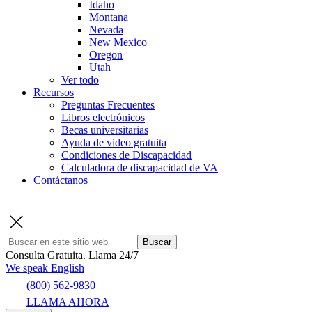
Idaho
Montana
Nevada
New Mexico
Oregon
Utah
Ver todo
Recursos
Preguntas Frecuentes
Libros electrónicos
Becas universitarias
Ayuda de video gratuita
Condiciones de Discapacidad
Calculadora de discapacidad de VA
Contáctanos
Buscar
Consulta Gratuita.
Llama 24/7
We speak English
(800) 562-9830
LLAMA AHORA