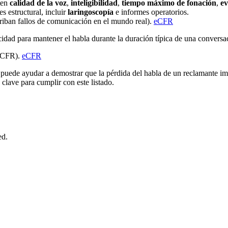
ten
calidad de la voz
,
inteligibilidad
,
tiempo máximo de fonación
,
ev
 es estructural, incluir
laringoscopía
e informes operatorios.
criban fallos de comunicación en el mundo real).
eCFR
idad para mantener el habla durante la duración típica de una conversaci
(eCFR).
eCFR
puede ayudar a demostrar que la pérdida del habla de un reclamante im
clave para cumplir con este listado.
ed.