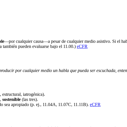
ble
—por cualquier causa—a pesar de cualquier medio asistivo. Si el ha
ica también pueden evaluarse bajo el 11.00.)
eCFR
producir por cualquier medio un habla que pueda ser escuchada, enten
 estructural, iatrogénica).
,
sostenible
(las tres).
do sea apropiado (p. ej., 11.04A, 11.07C, 11.11B).
eCFR