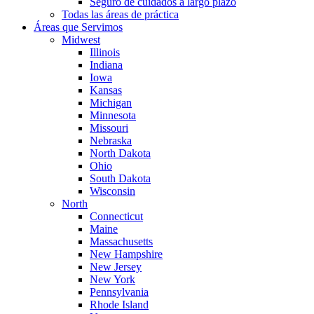
Seguro de cuidados a largo plazo
Todas las áreas de práctica
Áreas que Servimos
Midwest
Illinois
Indiana
Iowa
Kansas
Michigan
Minnesota
Missouri
Nebraska
North Dakota
Ohio
South Dakota
Wisconsin
North
Connecticut
Maine
Massachusetts
New Hampshire
New Jersey
New York
Pennsylvania
Rhode Island