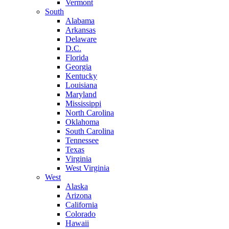
Vermont
South
Alabama
Arkansas
Delaware
D.C.
Florida
Georgia
Kentucky
Louisiana
Maryland
Mississippi
North Carolina
Oklahoma
South Carolina
Tennessee
Texas
Virginia
West Virginia
West
Alaska
Arizona
California
Colorado
Hawaii