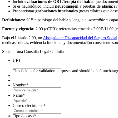
Incluir
evaluaciones de ORL/terapia del habla
que documen
Si es neurológico, incluir
neuroimagen
y pruebas de
afasia
; si
Proporcionar
grabaciones funcionales
(notas clínicas que des
Definiciones:
SLP
= patólogo del habla y lenguaje;
sostenible
= capac
Fuente y vigencia:
2.09 (eCFR); referencias cruzadas 2.00E/11.00 
Bajo el Listado 2.09, un
Abogado de Discapacidad del Seguro Social
médicas sólidas, evidencia funcional y documentación consistente son 
Solicitar una Consulta Legal Gratuita
URL
This field is for validation purposes and should be left unchang
Nombre
*
First
Name
*
Last
Correo electrónico
*
Tipo de caso
*