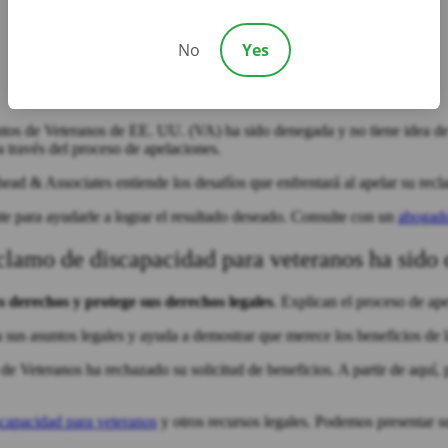
No
Yes
ntos de Veteranos de EE. UU. (VA) ha sido denegada y no tiene idea d
 través del proceso de apelaciones.
ead & Associates entiende los desafíos que enfrentará al apelar su re
e para ayudarle a lograr el resultado deseado. Consulte con un
abogado
reclamo de discapacidad para veteranos ha sid
s derechos y protege sus derechos legales
. Explican el proceso de ap
 sus asuntos legales y ayuda a demostrar que merece los beneficios de
 Veteranos ha rechazado su solicitud de beneficios. A partir de aquí, p
capacidad para veteranos
y otros recursos legales. Podemos presentar su