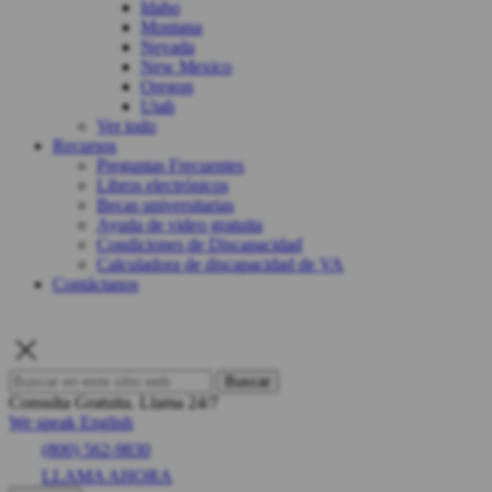
Idaho
Montana
Nevada
New Mexico
Oregon
Utah
Ver todo
Recursos
Preguntas Frecuentes
Libros electrónicos
Becas universitarias
Ayuda de video gratuita
Condiciones de Discapacidad
Calculadora de discapacidad de VA
Contáctanos
Buscar
Consulta Gratuita.
Llama 24/7
We speak English
(800) 562-9830
LLAMA AHORA