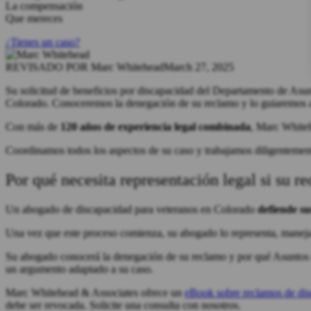
La compensación
Que mereces
¿Tienes un caso?
REVISADO POR
Marc Whitehead
March 27, 2025
Su solicitud de beneficios por discapacidad del Departamento de Asu
Colorado. Conoceremos la denegación de su reclamo y lo guiaremos a
Con más de
120 años de experiencia legal combinada
, Marc Whiteh
Coordinamos todos los aspectos de su caso y trabajamos diligentement
Por qué necesita representación legal si su 
Un abogado de discapacidad para veteranos en Colorado
defiende su
Una vez que este proceso comienza, su abogado lo representa, maneja
Su abogado conocerá la denegación de su reclamo y por qué Asuntos de
un argumento adaptado a su caso.
Marc Whitehead & Associates ofrece un
eBook sobre reclamos de dis
debe ser revocada. Solicite una consulta con nosotros.