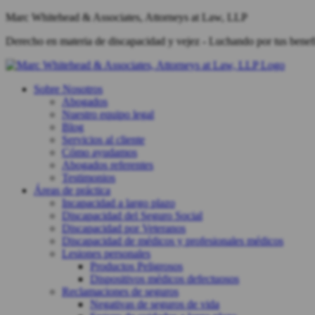
Marc Whitehead & Associates, Attorneys at Law, LLP
Derecho en materia de discapacidad y vejez - Luchando por tus benefi
Sobre Nosotros
Abogados
Nuestro equipo legal
Blog
Servicios al cliente
Cómo ayudamos
Abogados referentes
Testimonios
Áreas de práctica
Incapacidad a largo plazo
Discapacidad del Seguro Social
Discapacidad por Veteranos
Discapacidad de médicos y profesionales médicos
Lesiones personales
Productos Peligrosos
Dispositivos médicos defectuosos
Reclamaciones de seguros
Negativas de seguros de vida