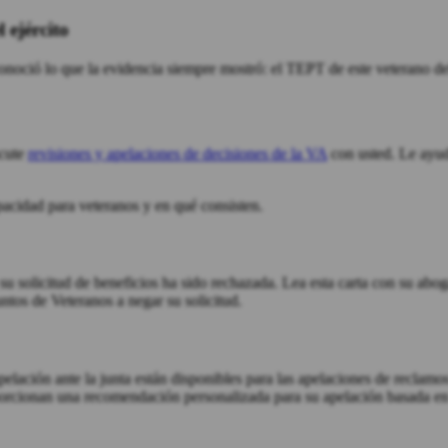
 ejército
noció lo que la evidencia siempre mostró: el TEPT de este veterano del
scute
revisiones y apelaciones de decisiones de la VA
con usted. Le ayuda
pacidad para veteranos y en qué consisten.
su solicitud de beneficios ha sido rechazada. Lea esta carta con su abog
ntos de Veteranos a negar su solicitud.
pelación ante la junta están disponibles para las apelaciones de recla
orcionan una recomendación personalizada para su apelación basada en 