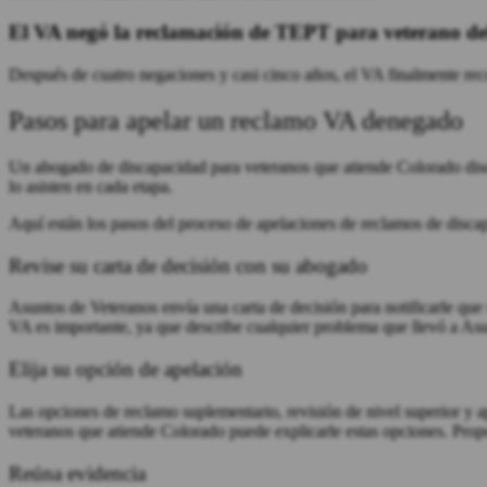
El VA negó la reclamación de TEPT para veterano del
Después de cuatro negaciones y casi cinco años, el VA finalmente reco
Pasos para apelar un reclamo VA denegado
Un abogado de discapacidad para veteranos que atiende Colorado di
lo asisten en cada etapa.
Aquí están los pasos del proceso de apelaciones de reclamos de disca
Revise su carta de decisión con su abogado
Asuntos de Veteranos envía una carta de decisión para notificarle que 
VA es importante, ya que describe cualquier problema que llevó a Asu
Elija su opción de apelación
Las opciones de reclamo suplementario, revisión de nivel superior y a
veteranos que atiende Colorado puede explicarle estas opciones. Prop
Reúna evidencia