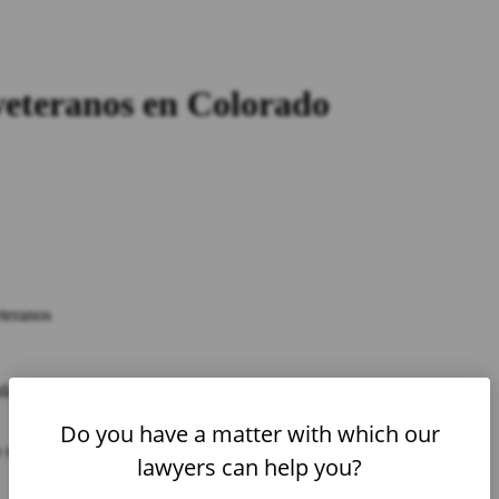
veteranos en Colorado
teranos
cidad para veteranos ha sido denegado
Do you have a matter with which our
o son su mayor recurso
lawyers can help you?