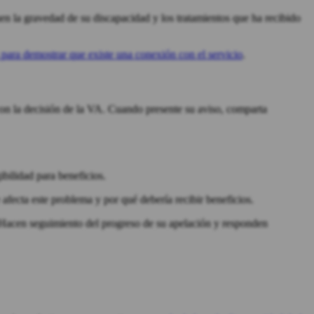
n la gravedad de su discapacidad y los tratamientos que ha recibido
para demostrar que existe una conexión con el servicio
.
on la decisión de la VA. Cuando presente su aviso, comparta
bilidad para beneficios.
afecta este problema y por qué debería recibir beneficios.
 Hacen seguimiento del progreso de su apelación y responden