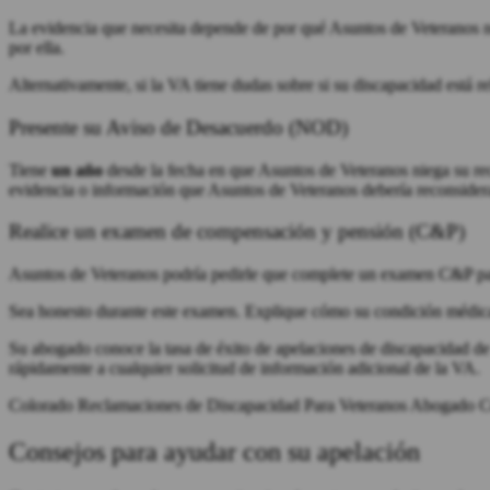
La evidencia que necesita depende de por qué Asuntos de Veteranos ne
por ella.
Alternativamente, si la VA tiene dudas sobre si su discapacidad está r
Presente su Aviso de Desacuerdo (NOD)
Tiene
un año
desde la fecha en que Asuntos de Veteranos niega su re
evidencia o información que Asuntos de Veteranos debería reconsider
Realice un examen de compensación y pensión (C&P)
Asuntos de Veteranos podría pedirle que complete un examen C&P para 
Sea honesto durante este examen. Explique cómo su condición médica a
Su abogado conoce la tasa de éxito de apelaciones de discapacidad d
rápidamente a cualquier solicitud de información adicional de la VA.
Colorado Reclamaciones de Discapacidad Para Veteranos Abogado 
Consejos para ayudar con su apelación