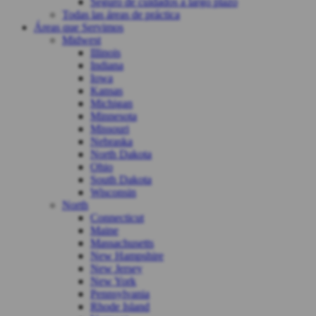
Seguro de cuidados a largo plazo
Todas las áreas de práctica
Áreas que Servimos
Midwest
Illinois
Indiana
Iowa
Kansas
Michigan
Minnesota
Missouri
Nebraska
North Dakota
Ohio
South Dakota
Wisconsin
North
Connecticut
Maine
Massachusetts
New Hampshire
New Jersey
New York
Pennsylvania
Rhode Island