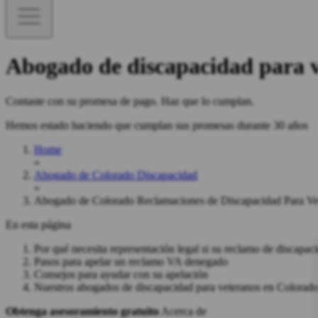
Abogado de discapacidad para 
Contaste con su promesa de pago. Haz que lo cumplan.
Hemos estado haciendo que cumplan sus promesas durante 30 años
Home
»
Abogado de Colorado Discapacidad
»
Abogado de Colorado Reclamaciones de Discapacidad Para Ve
En esta página
Por qué necesita representación legal si su reclamo de discapa
Pasos para apelar un reclamo VA denegado
Consejos para ayudar con su apelación
Nuestros abogados de discapacidad para veteranos en Colorad
Obtenga asesoramiento gratuito
Acerca de