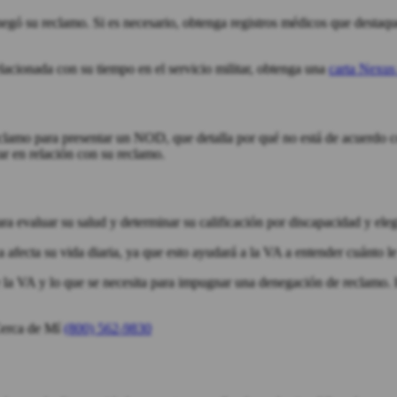
gó su reclamo. Si es necesario, obtenga registros médicos que destaque
elacionada con su tiempo en el servicio militar, obtenga una
carta Nexus 
clamo para presentar un NOD, que detalla por qué no está de acuerdo c
ar en relación con su reclamo.
evaluar su salud y determinar su calificación por discapacidad y elegi
fecta su vida diaria, ya que esto ayudará a la VA a entender cuánto le 
e la VA y lo que se necesita para impugnar una denegación de reclamo.
Cerca de Mí
(800) 562-9830