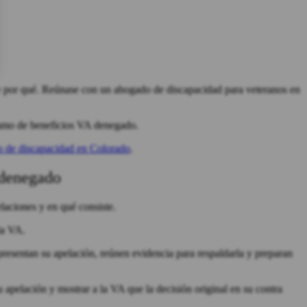
e por qué. Reúnase con un abogado de discapacidad para veteranos en
clamo de beneficios VA denegado.
 de discapacidad en Colorado
.
o denegado
elaciones y en qué consiste.
 la VA.
resentan su apelación, reúnen evidencia para respaldarla y preparan
 apelación y mostrar a la VA que la decisión original en su contra