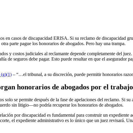
s en casos de discapacidad ERISA. Si su reclamo de discapacidad grupal
 la otra parte pague los honorarios de abogados. Pero hay una trampa.
ados y costos judiciales al reclamante depende completamente del juez.
pañía de seguros debe pagar. Esto puede resultar en que el asegurador 
(g)(1)
– “…el tribunal, a su discreción, puede permitir honorarios razon
organ honorarios de abogados por el trabajo 
s solo se permite después de la fase de apelaciones del reclamo. Si s
cuerdo sin litigio—no podría recuperar los honorarios de abogados.
lación por discapacidad es fundamental para construir un expediente ad
orte, el expediente administrativo es lo único que un juez revisará. U