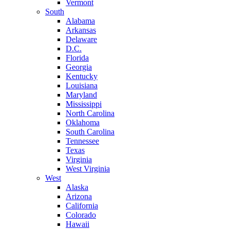
Vermont
South
Alabama
Arkansas
Delaware
D.C.
Florida
Georgia
Kentucky
Louisiana
Maryland
Mississippi
North Carolina
Oklahoma
South Carolina
Tennessee
Texas
Virginia
West Virginia
West
Alaska
Arizona
California
Colorado
Hawaii