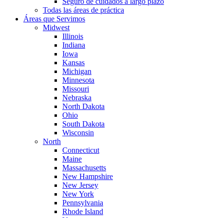
Seguro de cuidados a largo plazo
Todas las áreas de práctica
Áreas que Servimos
Midwest
Illinois
Indiana
Iowa
Kansas
Michigan
Minnesota
Missouri
Nebraska
North Dakota
Ohio
South Dakota
Wisconsin
North
Connecticut
Maine
Massachusetts
New Hampshire
New Jersey
New York
Pennsylvania
Rhode Island