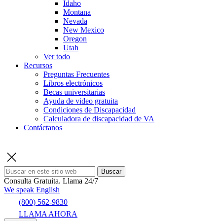
Idaho
Montana
Nevada
New Mexico
Oregon
Utah
Ver todo
Recursos
Preguntas Frecuentes
Libros electrónicos
Becas universitarias
Ayuda de video gratuita
Condiciones de Discapacidad
Calculadora de discapacidad de VA
Contáctanos
Buscar
Consulta Gratuita.
Llama 24/7
We speak English
(800) 562-9830
LLAMA AHORA