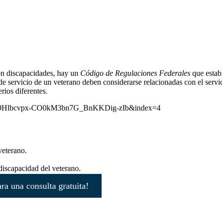
con discapacidades, hay un
Código de Regulaciones Federales
que establ
 de servicio de un veterano deben considerarse relacionadas con el servi
ios diferentes.
L99Hlbcvpx-CO0kM3bn7G_BnKKDig-zIb&index=4
veterano.
 discapacidad del veterano.
ra una consulta gratuita!