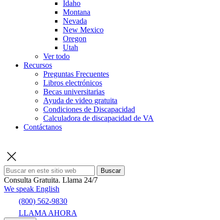
Idaho
Montana
Nevada
New Mexico
Oregon
Utah
Ver todo
Recursos
Preguntas Frecuentes
Libros electrónicos
Becas universitarias
Ayuda de video gratuita
Condiciones de Discapacidad
Calculadora de discapacidad de VA
Contáctanos
Buscar
Consulta Gratuita.
Llama 24/7
We speak English
(800) 562-9830
LLAMA AHORA