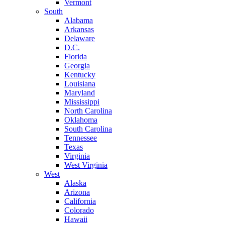
Vermont
South
Alabama
Arkansas
Delaware
D.C.
Florida
Georgia
Kentucky
Louisiana
Maryland
Mississippi
North Carolina
Oklahoma
South Carolina
Tennessee
Texas
Virginia
West Virginia
West
Alaska
Arizona
California
Colorado
Hawaii