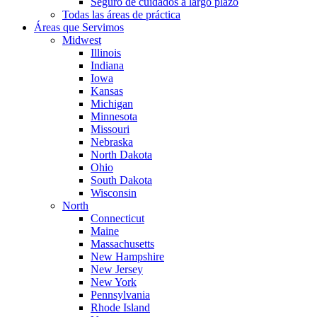
Seguro de cuidados a largo plazo
Todas las áreas de práctica
Áreas que Servimos
Midwest
Illinois
Indiana
Iowa
Kansas
Michigan
Minnesota
Missouri
Nebraska
North Dakota
Ohio
South Dakota
Wisconsin
North
Connecticut
Maine
Massachusetts
New Hampshire
New Jersey
New York
Pennsylvania
Rhode Island