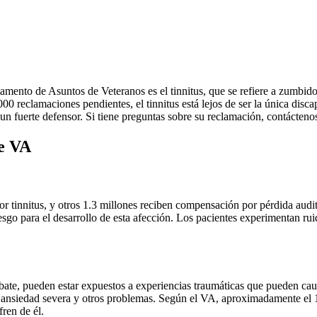
ento de Asuntos de Veteranos es el tinnitus, que se refiere a zumbidos
 reclamaciones pendientes, el tinnitus está lejos de ser la única di
un fuerte defensor. Si tiene preguntas sobre su reclamación, contácten
e VA
r tinnitus, y otros 1.3 millones reciben compensación por pérdida audi
 riesgo para el desarrollo de esta afección. Los pacientes experimentan 
ate, pueden estar expuestos a experiencias traumáticas que pueden ca
 y ansiedad severa y otros problemas. Según el VA, aproximadamente el
fren de él.