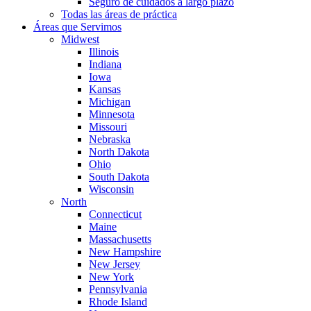
Seguro de cuidados a largo plazo
Todas las áreas de práctica
Áreas que Servimos
Midwest
Illinois
Indiana
Iowa
Kansas
Michigan
Minnesota
Missouri
Nebraska
North Dakota
Ohio
South Dakota
Wisconsin
North
Connecticut
Maine
Massachusetts
New Hampshire
New Jersey
New York
Pennsylvania
Rhode Island