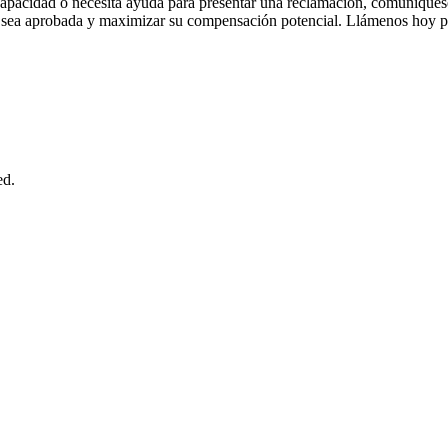
iscapacidad o necesita ayuda para presentar una reclamación, comuníque
 sea aprobada y maximizar su compensación potencial. Llámenos hoy pa
ed.