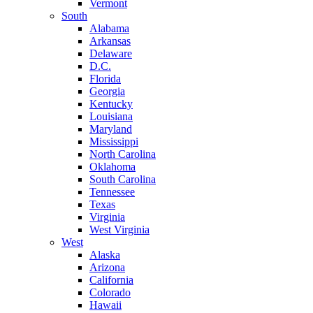
Vermont
South
Alabama
Arkansas
Delaware
D.C.
Florida
Georgia
Kentucky
Louisiana
Maryland
Mississippi
North Carolina
Oklahoma
South Carolina
Tennessee
Texas
Virginia
West Virginia
West
Alaska
Arizona
California
Colorado
Hawaii