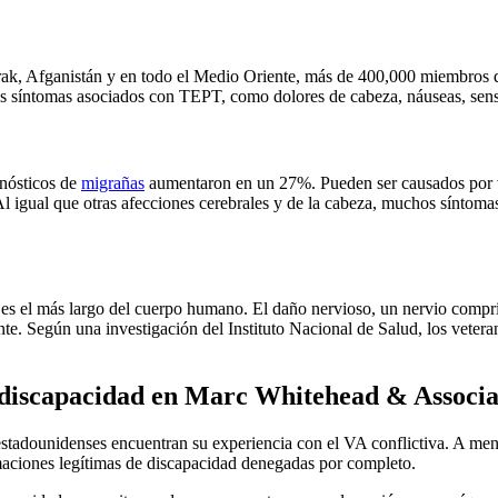
rak, Afganistán y en todo el Medio Oriente, más de 400,000 miembros d
síntomas asociados con TEPT, como dolores de cabeza, náuseas, sensib
nósticos de
migrañas
aumentaron en un 27%. Pueden ser causados por v
 Al igual que otras afecciones cerebrales y de la cabeza, muchos sínto
na, es el más largo del cuerpo humano. El daño nervioso, un nervio comp
tante. Según una investigación del Instituto Nacional de Salud, los vete
 discapacidad en Marc Whitehead & Associa
estadounidenses encuentran su experiencia con el VA conflictiva. A menu
maciones legítimas de discapacidad denegadas por completo.