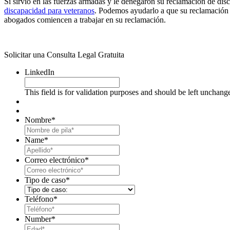
Si sirvió en las fuerzas armadas y le denegaron su reclamación de d
discapacidad para veteranos
. Podemos ayudarlo a que su reclamación
abogados comiencen a trabajar en su reclamación.
Solicitar una Consulta Legal Gratuita
LinkedIn
This field is for validation purposes and should be left unchang
Nombre
*
First
Name
*
Last
Correo electrónico
*
Tipo de caso
*
Teléfono
*
Number
*