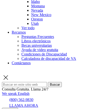
Idaho
Montana
Nevada
New Mexico
Oregon
Utah
Ver todo
Recursos
Preguntas Frecuentes
Libros electrónicos
Becas universitarias
Ayuda de video gratuita
Condiciones de Discapacidad
Calculadora de discapacidad de VA
Contáctanos
Buscar
Consulta Gratuita.
Llama 24/7
We speak English
(800) 562-9830
LLAMA AHORA